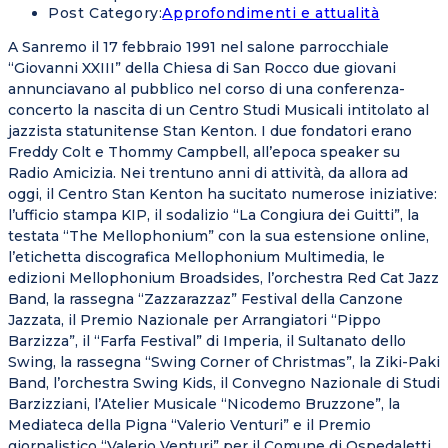
Post Category:
Approfondimenti e attualità
A Sanremo il 17 febbraio 1991 nel salone parrocchiale
“Giovanni XXIII” della Chiesa di San Rocco due giovani
annunciavano al pubblico nel corso di una conferenza-
concerto la nascita di un Centro Studi Musicali intitolato al
jazzista statunitense Stan Kenton. I due fondatori erano
Freddy Colt e Thommy Campbell, all’epoca speaker su
Radio Amicizia. Nei trentuno anni di attività, da allora ad
oggi, il Centro Stan Kenton ha sucitato numerose iniziative:
l’ufficio stampa KIP, il sodalizio “La Congiura dei Guitti”, la
testata “The Mellophonium” con la sua estensione online,
l’etichetta discografica Mellophonium Multimedia, le
edizioni Mellophonium Broadsides, l’orchestra Red Cat Jazz
Band, la rassegna “Zazzarazzaz” Festival della Canzone
Jazzata, il Premio Nazionale per Arrangiatori “Pippo
Barzizza”, il “Farfa Festival” di Imperia, il Sultanato dello
Swing, la rassegna “Swing Corner of Christmas”, la Ziki-Paki
Band, l’orchestra Swing Kids, il Convegno Nazionale di Studi
Barzizziani, l’Atelier Musicale “Nicodemo Bruzzone”, la
Mediateca della Pigna “Valerio Venturi” e il Premio
giornalistico “Valerio Venturi” per il Comune di Ospedaletti,