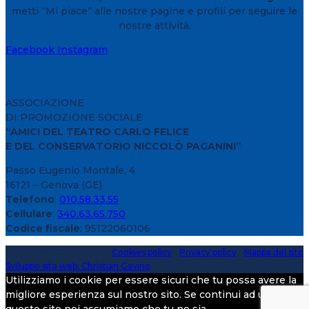
metti “Mi piace” alle nostre pagine e profili per seguire le
nostre attività.
Facebook
Instagram
ASSOCIAZIONE
DI PROMOZIONE SOCIALE
“AMICI DEL TEATRO CARLO FELICE
E DEL CONSERVATORIO NICCOLÒ PAGANINI”
Passo Eugenio Montale, 4
16121 – Genova (GE)
Telefono
:
010.58.33.55
Cellulare
:
340.63.65.750
Codice fiscale
: 95122060106
Copyright 2020 > 2026 -
Cookies policy
-
Privacy policy
-
Mappa del sito
Sviluppo sito web: Christian Gavino
Utilizziamo i cookie per essere sicuri che tu possa avere la
migliore esperienza sul nostro sito. Se continui ad utilizzare
questo sito noi assumiamo che tu ne sia