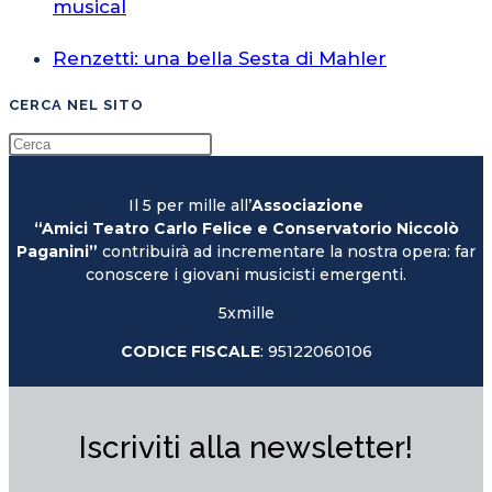
musical
Renzetti: una bella Sesta di Mahler
CERCA NEL SITO
Il 5 per mille all’
Associazione
“Amici Teatro Carlo Felice e Conservatorio Niccolò
Paganini”
contribuirà ad incrementare la nostra opera: far
conoscere i giovani musicisti emergenti.
5xmille
CODICE FISCALE
: 95122060106
Iscriviti alla newsletter!