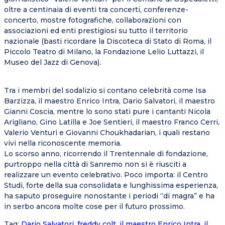
oltre a centinaia di eventi tra concerti, conferenze-
concerto, mostre fotografiche, collaborazioni con
associazioni ed enti prestigiosi su tutto il territorio
nazionale (basti ricordare la Discoteca di Stato di Roma, il
Piccolo Teatro di Milano, la Fondazione Lelio Luttazzi, il
Museo del Jazz di Genova).
Tra i membri del sodalizio si contano celebrità come Isa
Barzizza, il maestro Enrico Intra, Dario Salvatori, il maestro
Gianni Coscia, mentre lo sono stati pure i cantanti Nicola
Arigliano, Gino Latilla e Joe Sentieri, il maestro Franco Cerri,
Valerio Venturi e Giovanni Choukhadarian, i quali restano
vivi nella riconoscente memoria.
Lo scorso anno, ricorrendo il Trentennale di fondazione,
purtroppo nella città di Sanremo non si è riusciti a
realizzare un evento celebrativo. Poco importa: il Centro
Studi, forte della sua consolidata e lunghissima esperienza,
ha saputo proseguire nonostante i periodi “di magra” e ha
in serbo ancora molte cose per il futuro prossimo.
Tag
:
Dario Salvatori
,
freddy colt
,
il maestro Enrico Intra
,
il