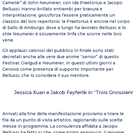
Camelie
”
di John Neumeier, con Ida Praetorius e Jacopo
Bellussi. Hanno brillato entrambi per bravura e
interpretazione, giocoforza l’essere praticamente un
classico del loro repertorio: la Praetorius è ancora nel corpo
di ballo di Amburgo, dove a lungo ha lavorato Bellussi, e lo
stile Neumeier è sicuramente linfa che scorre nelle loro
vene.
Gli applausi calorosi del pubblico in finale sono stati
decretati anche alle vere due anime “senior” di questo
Festival: Gielgud e Neumeier, in questi ultimi giorni a
Genova come presenza di supporto importante per
Bellussi, che lo considera il suo mentore.
Jessica Xuan e Jakob Feyferlik in “Trois Gnossienn
Arrivati alla fine della manifestazione proviamo a tirare le
fila da un punto di vista artistico, ragionando sulle scelte
messe in programma. La consulenza affidata a Jacopo
Bellussi ha fatto si che, come primo approccio, il giovane