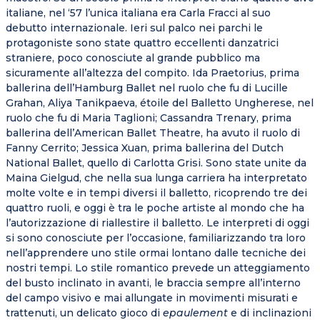
italiane, nel ‘57 l’unica italiana era Carla Fracci al suo
debutto internazionale. Ieri sul palco nei parchi le
protagoniste sono state quattro eccellenti danzatrici
straniere, poco conosciute al grande pubblico ma
sicuramente all’altezza del compito. Ida Praetorius, prima
ballerina dell’Hamburg Ballet nel ruolo che fu di Lucille
Grahan, Aliya Tanikpaeva, étoile del Balletto Ungherese, nel
ruolo che fu di Maria Taglioni; Cassandra Trenary, prima
ballerina dell’American Ballet Theatre, ha avuto il ruolo di
Fanny Cerrito; Jessica Xuan, prima ballerina del Dutch
National Ballet, quello di Carlotta Grisi. Sono state unite da
Maina Gielgud, che nella sua lunga carriera ha interpretato
molte volte e in tempi diversi il balletto, ricoprendo tre dei
quattro ruoli, e oggi è tra le poche artiste al mondo che ha
l’autorizzazione di riallestire il balletto. Le interpreti di oggi
si sono conosciute per l’occasione, familiarizzando tra loro
nell’apprendere uno stile ormai lontano dalle tecniche dei
nostri tempi. Lo stile romantico prevede un atteggiamento
del busto inclinato in avanti, le braccia sempre all’interno
del campo visivo e mai allungate in movimenti misurati e
trattenuti, un delicato gioco di
epaulement
e di inclinazioni