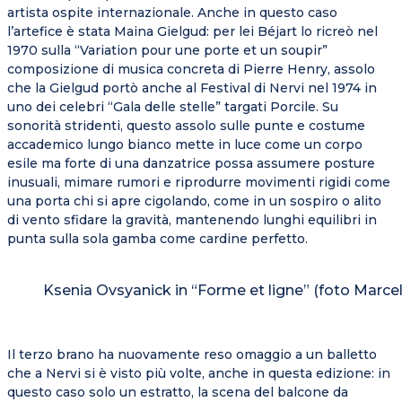
artista ospite internazionale. Anche in questo caso
l’artefice è stata Maina Gielgud: per lei Béjart lo ricreò nel
1970 sulla “Variation pour une porte et un soupir”
composizione di musica concreta di Pierre Henry, assolo
che la Gielgud portò anche al Festival di Nervi nel 1974 in
uno dei celebri “Gala delle stelle” targati Porcile. Su
sonorità stridenti, questo assolo sulle punte e costume
accademico lungo bianco mette in luce come un corpo
esile ma forte di una danzatrice possa assumere posture
inusuali, mimare rumori e riprodurre movimenti rigidi come
una porta chi si apre cigolando, come in un sospiro o alito
di vento sfidare la gravità, mantenendo lunghi equilibri in
punta sulla sola gamba come cardine perfetto.
Ksenia Ovsyanick in “Forme et ligne” (foto Marcell
Il terzo brano ha nuovamente reso omaggio a un balletto
che a Nervi si è visto più volte, anche in questa edizione: in
questo caso solo un estratto, la scena del balcone da