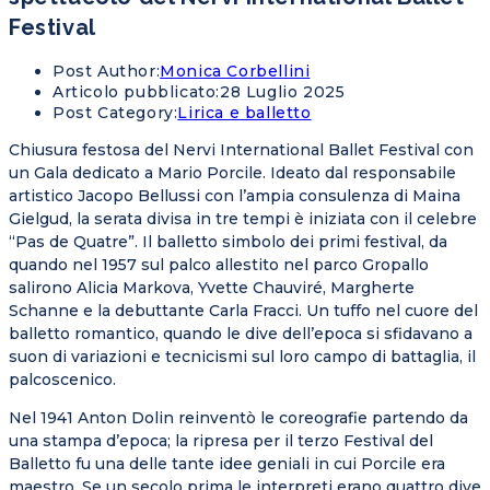
Festival
Post Author:
Monica Corbellini
Articolo pubblicato:
28 Luglio 2025
Post Category:
Lirica e balletto
Chiusura festosa del Nervi International Ballet Festival con
un Gala dedicato a Mario Porcile. Ideato dal responsabile
artistico Jacopo Bellussi con l’ampia consulenza di Maina
Gielgud, la serata divisa in tre tempi è iniziata con il celebre
“Pas de Quatre”. Il balletto simbolo dei primi festival, da
quando nel 1957 sul palco allestito nel parco Gropallo
salirono Alicia Markova, Yvette Chauviré, Margherte
Schanne e la debuttante Carla Fracci. Un tuffo nel cuore del
balletto romantico, quando le dive dell’epoca si sfidavano a
suon di variazioni e tecnicismi sul loro campo di battaglia, il
palcoscenico.
Nel 1941 Anton Dolin reinventò le coreografie partendo da
una stampa d’epoca; la ripresa per il terzo Festival del
Balletto fu una delle tante idee geniali in cui Porcile era
maestro. Se un secolo prima le interpreti erano quattro dive