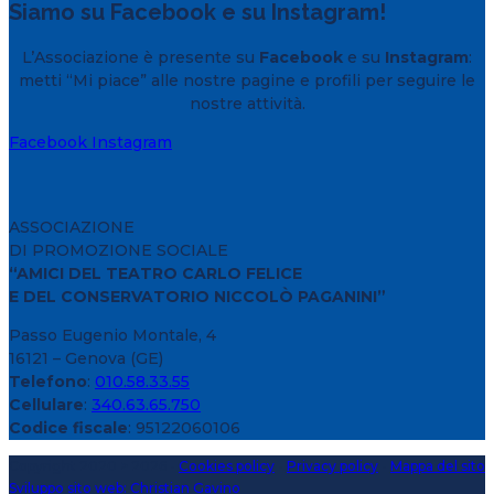
Siamo su Facebook e su Instagram!
L’Associazione è presente su
Facebook
e su
Instagram
:
metti “Mi piace” alle nostre pagine e profili per seguire le
nostre attività.
Facebook
Instagram
ASSOCIAZIONE
DI PROMOZIONE SOCIALE
“AMICI DEL TEATRO CARLO FELICE
E DEL CONSERVATORIO NICCOLÒ PAGANINI”
Passo Eugenio Montale, 4
16121 – Genova (GE)
Telefono
:
010.58.33.55
Cellulare
:
340.63.65.750
Codice fiscale
: 95122060106
Copyright 2020 > 2026 -
Cookies policy
-
Privacy policy
-
Mappa del sito
Sviluppo sito web: Christian Gavino