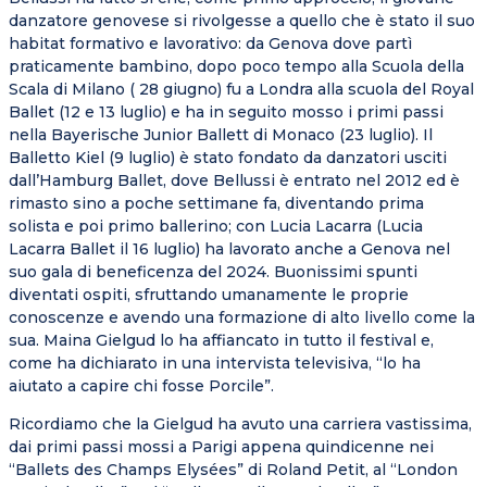
danzatore genovese si rivolgesse a quello che è stato il suo
habitat formativo e lavorativo: da Genova dove partì
praticamente bambino, dopo poco tempo alla Scuola della
Scala di Milano ( 28 giugno) fu a Londra alla scuola del Royal
Ballet (12 e 13 luglio) e ha in seguito mosso i primi passi
nella Bayerische Junior Ballett di Monaco (23 luglio). Il
Balletto Kiel (9 luglio) è stato fondato da danzatori usciti
dall’Hamburg Ballet, dove Bellussi è entrato nel 2012 ed è
rimasto sino a poche settimane fa, diventando prima
solista e poi primo ballerino; con Lucia Lacarra (Lucia
Lacarra Ballet il 16 luglio) ha lavorato anche a Genova nel
suo gala di beneficenza del 2024. Buonissimi spunti
diventati ospiti, sfruttando umanamente le proprie
conoscenze e avendo una formazione di alto livello come la
sua. Maina Gielgud lo ha affiancato in tutto il festival e,
come ha dichiarato in una intervista televisiva, “lo ha
aiutato a capire chi fosse Porcile”.
Ricordiamo che la Gielgud ha avuto una carriera vastissima,
dai primi passi mossi a Parigi appena quindicenne nei
“Ballets des Champs Elysées” di Roland Petit, al “London