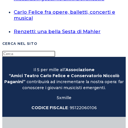
Carlo Felice fra opere, balletti, concerti e
musical
Renzetti: una bella Sesta di Mahler
CERCA NEL SITO
Il 5 per mille all’
Associazione
“Amici Teatro Carlo Felice e Conservatorio Niccolò
Paganini”
contribuirà ad incrementare la nostra opera: far
conoscere i giovani musicisti emergenti.
5xmille
CODICE FISCALE
: 95122060106