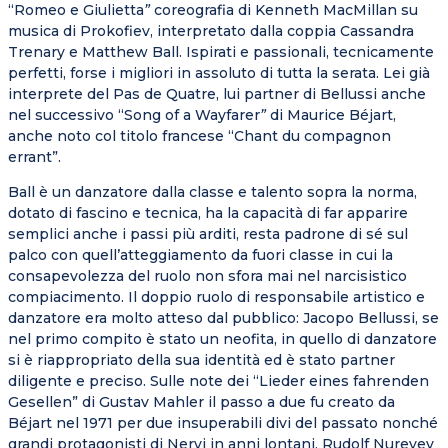
“Romeo e Giulietta
”
coreografia di Kenneth MacMillan su
musica di Prokofiev, interpretato dalla coppia Cassandra
Trenary e Matthew Ball. Ispirati e passionali, tecnicamente
perfetti, forse i migliori in assoluto di tutta la serata. Lei già
interprete del Pas de Quatre, lui partner di Bellussi anche
nel successivo “Song of a Wayfarer
”
di Maurice Béjart,
anche noto col titolo francese “Chant du compagnon
errant”.
Ball è un danzatore dalla classe e talento sopra la norma,
dotato di fascino e tecnica, ha la capacità di far apparire
semplici anche i passi più arditi, resta padrone di sé sul
palco con quell’atteggiamento da fuori classe in cui la
consapevolezza del ruolo non sfora mai nel narcisistico
compiacimento. Il doppio ruolo di responsabile artistico e
danzatore era molto atteso dal pubblico: Jacopo Bellussi, se
nel primo compito è stato un neofita, in quello di danzatore
si è riappropriato della sua identità ed è stato partner
diligente e preciso. Sulle note dei “Lieder eines fahrenden
Gesellen” di Gustav Mahler il passo a due fu creato da
Béjart nel 1971 per due insuperabili divi del passato nonché
grandi protagonisti di Nervi in anni lontani, Rudolf Nureyev