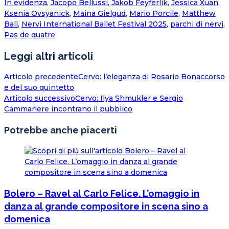
In evidenza
,
Jacopo Bellussi
,
Jakob Feyferlik
,
Jessica Xuan
,
Ksenia Ovsyanick
,
Maina Gielgud
,
Mario Porcile
,
Matthew
Ball
,
Nervi International Ballet Festival 2025
,
parchi di nervi
,
Pas de quatre
Leggi altri articoli
Articolo precedente
Cervo: l’eleganza di Rosario Bonaccorso
e del suo quintetto
Articolo successivo
Cervo: Ilya Shmukler e Sergio
Cammariere incontrano il pubblico
Potrebbe anche piacerti
Bolero – Ravel al Carlo Felice. L’omaggio in
danza al grande compositore in scena sino a
domenica