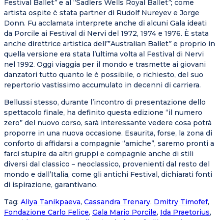
Festival Ballet
”
e al “Sadlers Wells Royal Ballet
”
; come
artista ospite è stata partner di Rudolf Nureyev e Jorge
Donn. Fu acclamata interprete anche di alcuni Gala ideati
da Porcile ai Festival di Nervi del 1972, 1974 e 1976. È stata
anche direttrice artistica dell’”Australian Ballet
”
e proprio in
quella versione era stata l’ultima volta al Festival di Nervi
nel 1992. Oggi viaggia per il mondo e trasmette ai giovani
danzatori tutto quanto le è possibile, o richiesto, del suo
repertorio vastissimo accumulato in decenni di carriera.
Bellussi stesso, durante l’incontro di presentazione dello
spettacolo finale, ha definito questa edizione “il numero
zero” del nuovo corso, sarà interessante vedere cosa potrà
proporre in una nuova occasione. Esaurita, forse, la zona di
conforto di affidarsi a compagnie “amiche”, saremo pronti a
farci stupire da altri gruppi e compagnie anche di stili
diversi dal classico – neoclassico, provenienti dal resto del
mondo e dall’Italia, come gli antichi Festival, dichiarati fonti
di ispirazione, garantivano.
Tag
:
Aliya Tanikpaeva
,
Cassandra Trenary
,
Dmitry Timofef
,
Fondazione Carlo Felice
,
Gala Mario Porcile
,
Ida Praetorius
,