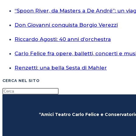
“Spoon River, da Masters a De André”: un via
Don Giovanni conquista Borgio Verezzi
Riccardo Agosti: 40 anni d’orchestra
Carlo Felice fra opere, balletti, concerti e mus
Renzetti: una bella Sesta di Mahler
CERCA NEL SITO
“Amici Teatro Carlo Felice e Conservatori