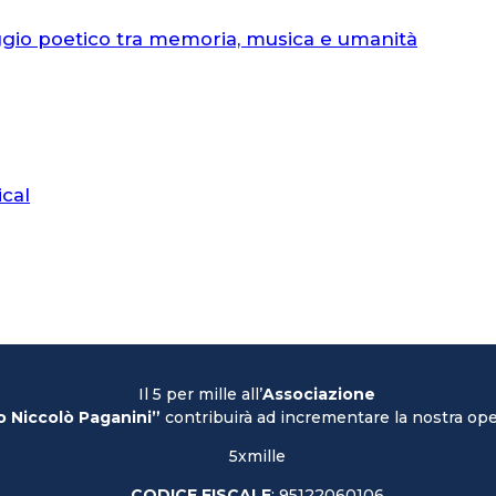
ggio poetico tra memoria, musica e umanità
ical
Il 5 per mille all’
Associazione
o Niccolò Paganini”
contribuirà ad incrementare la nostra oper
5xmille
CODICE FISCALE
: 95122060106