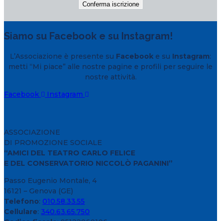
Siamo su Facebook e su Instagram!
L’Associazione è presente su
Facebook
e su
Instagram
:
metti “Mi piace” alle nostre pagine e profili per seguire le
nostre attività.
Facebook
Instagram
ASSOCIAZIONE
DI PROMOZIONE SOCIALE
“AMICI DEL TEATRO CARLO FELICE
E DEL CONSERVATORIO NICCOLÒ PAGANINI”
Passo Eugenio Montale, 4
16121 – Genova (GE)
Telefono
:
010.58.33.55
Cellulare
:
340.63.65.750