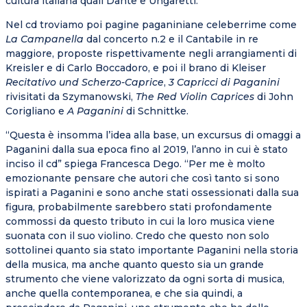
cultura italiana quali Dante e Ungaretti.
Nel cd troviamo poi pagine paganiniane celeberrime come
La Campanella
dal concerto n.2 e il Cantabile in re
maggiore, proposte rispettivamente negli arrangiamenti di
Kreisler e di Carlo Boccadoro, e poi il brano di Kleiser
Recitativo und Scherzo-Caprice
,
3 Capricci di Paganini
rivisitati da Szymanowski,
The Red Violin Caprices
di John
Corigliano e
A Paganini
di Schnittke.
“Questa è insomma l’idea alla base, un excursus di omaggi a
Paganini dalla sua epoca fino al 2019, l’anno in cui è stato
inciso il cd” spiega Francesca Dego. “Per me è molto
emozionante pensare che autori che così tanto si sono
ispirati a Paganini e sono anche stati ossessionati dalla sua
figura, probabilmente sarebbero stati profondamente
commossi da questo tributo in cui la loro musica viene
suonata con il suo violino. Credo che questo non solo
sottolinei quanto sia stato importante Paganini nella storia
della musica, ma anche quanto questo sia un grande
strumento che viene valorizzato da ogni sorta di musica,
anche quella contemporanea, e che sia quindi, a