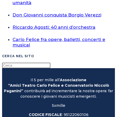
umanità
Don Giovanni conquista Borgio Verezzi
Riccardo Agosti: 40 anni d’orchestra
Carlo Felice fra opere, balletti, concerti e
musical
CERCA NEL SITO
Il 5 per mille all’
Associazione
“Amici Teatro Carlo Felice e Conservatorio Niccolò
Paganini”
contribuirà ad incrementare la nostra opera: far
conoscere i giovani musicisti emergenti.
5xmille
CODICE FISCALE
: 95122060106