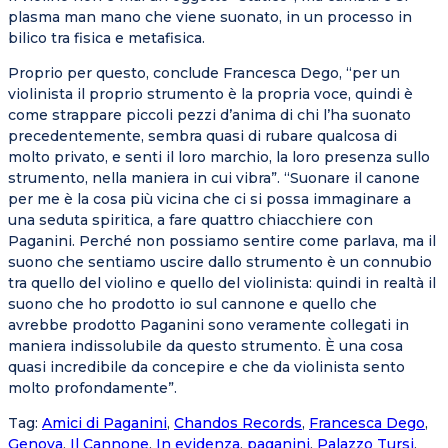
plasma man mano che viene suonato, in un processo in
bilico tra fisica e metafisica.
Proprio per questo, conclude Francesca Dego, “per un
violinista il proprio strumento è la propria voce, quindi è
come strappare piccoli pezzi d’anima di chi l’ha suonato
precedentemente, sembra quasi di rubare qualcosa di
molto privato, e senti il loro marchio, la loro presenza sullo
strumento, nella maniera in cui vibra”. “Suonare il canone
per me è la cosa più vicina che ci si possa immaginare a
una seduta spiritica, a fare quattro chiacchiere con
Paganini. Perché non possiamo sentire come parlava, ma il
suono che sentiamo uscire dallo strumento è un connubio
tra quello del violino e quello del violinista: quindi in realtà il
suono che ho prodotto io sul cannone e quello che
avrebbe prodotto Paganini sono veramente collegati in
maniera indissolubile da questo strumento. È una cosa
quasi incredibile da concepire e che da violinista sento
molto profondamente”.
Tag
:
Amici di Paganini
,
Chandos Records
,
Francesca Dego
,
Genova
,
Il Cannone
,
In evidenza
,
paganini
,
Palazzo Tursi
,