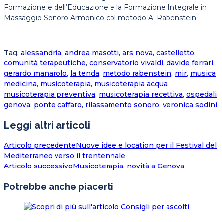
Formazione e dell’Educazione e la Formazione Integrale in
Massaggio Sonoro Armonico col metodo A. Rabenstein.
Tag
:
alessandria
,
andrea masotti
,
ars nova
,
castelletto
,
comunità terapeutiche
,
conservatorio vivaldi
,
davide ferrari
,
gerardo manarolo
,
la tenda
,
metodo rabenstein
,
mir
,
musica
medicina
,
musicoterapia
,
musicoterapia acqua
,
musicoterapia preventiva
,
musicoterapia recettiva
,
ospedali
genova
,
ponte caffaro
,
rilassamento sonoro
,
veronica sodini
Leggi altri articoli
Articolo precedente
Nuove idee e location per il Festival del
Mediterraneo verso il trentennale
Articolo successivo
Musicoterapia, novità a Genova
Potrebbe anche piacerti