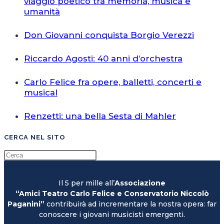
viaggio poetico tra memoria, musica e
umanità
Don Giovanni conquista Borgio Verezzi
Riccardo Agosti: 40 anni d’orchestra
Carlo Felice fra opere, balletti, concerti e
musical
Renzetti: una bella Sesta di Mahler
CERCA NEL SITO
Il 5 per mille all’
Associazione
“Amici Teatro Carlo Felice e Conservatorio Niccolò
Paganini”
contribuirà ad incrementare la nostra opera: far
conoscere i giovani musicisti emergenti.