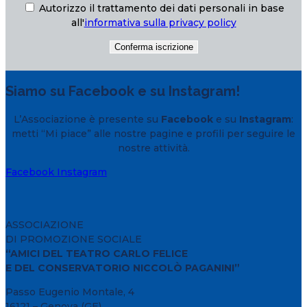
Autorizzo il trattamento dei dati personali in base
all'
informativa sulla privacy policy
Siamo su Facebook e su Instagram!
L’Associazione è presente su
Facebook
e su
Instagram
:
metti “Mi piace” alle nostre pagine e profili per seguire le
nostre attività.
Facebook
Instagram
ASSOCIAZIONE
DI PROMOZIONE SOCIALE
“AMICI DEL TEATRO CARLO FELICE
E DEL CONSERVATORIO NICCOLÒ PAGANINI”
Passo Eugenio Montale, 4
16121 – Genova (GE)