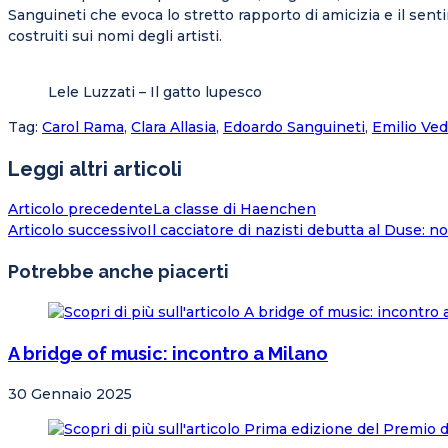
Sanguineti che evoca lo stretto rapporto di amicizia e il senti
costruiti sui nomi degli artisti.
Lele Luzzati – Il gatto lupesco
Tag
:
Carol Rama
,
Clara Allasia
,
Edoardo Sanguineti
,
Emilio Ve
Leggi altri articoli
Articolo precedente
La classe di Haenchen
Articolo successivo
Il cacciatore di nazisti debutta al Duse: 
Potrebbe anche piacerti
A bridge of music: incontro a Milano
30 Gennaio 2025