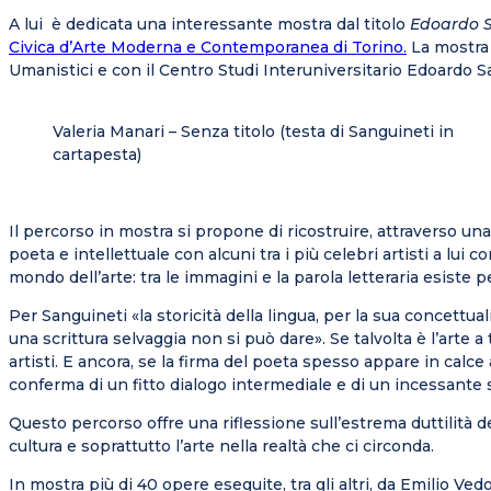
A lui è dedicata una interessante mostra dal titolo
Edoardo S
Civica d’Arte Moderna e Contemporanea di Torino.
La mostra è
Umanistici e con il Centro Studi Interuniversitario Edoardo S
Valeria Manari – Senza titolo (testa di Sanguineti in
cartapesta)
Il percorso in mostra si propone di ricostruire, attraverso una 
poeta e intellettuale con alcuni tra i più celebri artisti a l
mondo dell’arte: tra le immagini e la parola letteraria esiste 
Per Sanguineti «la storicità della lingua, per la sua concett
una scrittura selvaggia non si può dare». Se talvolta è l’arte a 
artisti. E ancora, se la firma del poeta spesso appare in calce a
conferma di un fitto dialogo intermediale e di un incessante
Questo percorso offre una riflessione sull’estrema duttilità 
cultura e soprattutto l’arte nella realtà che ci circonda.
In mostra più di 40 opere eseguite, tra gli altri, da Emilio Ve