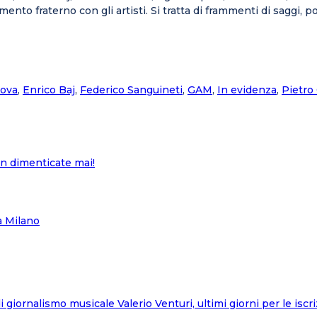
mento fraterno con gli artisti. Si tratta di frammenti di saggi, 
dova
,
Enrico Baj
,
Federico Sanguineti
,
GAM
,
In evidenza
,
Pietro
non dimenticate mai!