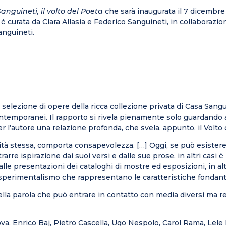
anguineti, il volto del Poeta
che sarà inaugurata il 7 dicemb
 curata da Clara Allasia e Federico Sanguineti, in collaborazion
anguineti.
selezione di opere della ricca collezione privata di Casa Sanguine
ui contemporanei. Il rapporto si rivela pienamente solo guardan
per l’autore una relazione profonda, che svela, appunto, il Volto 
ualità stessa, comporta consapevolezza. […] Oggi, se può esister
trarre ispirazione dai suoi versi e dalle sue prose, in altri casi 
lle presentazioni dei cataloghi di mostre ed esposizioni, in altri
 sperimentalismo che rappresentano le caratteristiche fondanti
della parola che può entrare in contatto con media diversi ma r
dova, Enrico Baj, Pietro Cascella, Ugo Nespolo, Carol Rama, Lele 