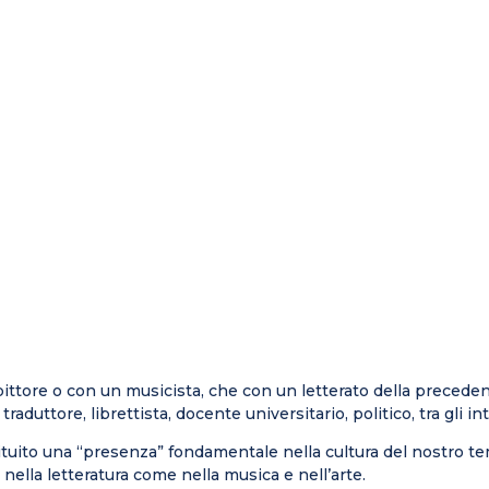
a
pittore o con un musicista, che con un letterato della preceden
uttore, librettista, docente universitario, politico, tra gli inte
tuito una “presenza” fondamentale nella cultura del nostro tem
ella letteratura come nella musica e nell’arte.