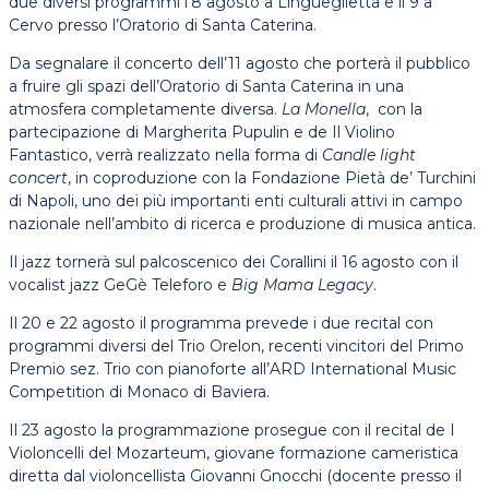
due diversi programmi l’8 agosto a Lingueglietta e il 9 a
Cervo presso l’Oratorio di Santa Caterina.
Da segnalare il concerto dell’11 agosto che porterà il pubblico
a fruire gli spazi dell’Oratorio di Santa Caterina in una
atmosfera completamente diversa.
La Monella
, con la
partecipazione di Margherita Pupulin e de Il Violino
Fantastico, verrà realizzato nella forma di
Candle light
concert
, in coproduzione con la Fondazione Pietà de’ Turchini
di Napoli, uno dei più importanti enti culturali attivi in campo
nazionale nell’ambito di ricerca e produzione di musica antica.
Il jazz tornerà sul palcoscenico dei Corallini il 16 agosto con il
vocalist jazz GeGè Teleforo e
Big Mama Legacy
.
Il 20 e 22 agosto il programma prevede i due recital con
programmi diversi del Trio Orelon, recenti vincitori del Primo
Premio sez. Trio con pianoforte all’ARD International Music
Competition di Monaco di Baviera.
Il 23 agosto la programmazione prosegue con il recital de I
Violoncelli del Mozarteum, giovane formazione cameristica
diretta dal violoncellista Giovanni Gnocchi (docente presso il