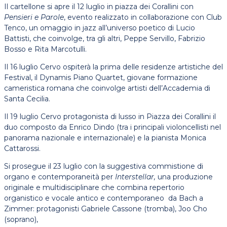
Il cartellone si apre il 12 luglio in piazza dei Corallini con
Pensieri e Parole
, evento realizzato in collaborazione con Club
Tenco, un omaggio in jazz all’universo poetico di Lucio
Battisti, che coinvolge, tra gli altri, Peppe Servillo, Fabrizio
Bosso e Rita Marcotulli.
Il 16 luglio Cervo ospiterà la prima delle residenze artistiche del
Festival, il Dynamis Piano Quartet, giovane formazione
cameristica romana che coinvolge artisti dell’Accademia di
Santa Cecilia.
Il 19 luglio Cervo protagonista di lusso in Piazza dei Corallini il
duo composto da Enrico Dindo (tra i principali violoncellisti nel
panorama nazionale e internazionale) e la pianista Monica
Cattarossi.
Si prosegue il 23 luglio con la suggestiva commistione di
organo e contemporaneità per
Interstellar,
una produzione
originale e multidisciplinare che combina repertorio
organistico e vocale antico e contemporaneo da Bach a
Zimmer: protagonisti Gabriele Cassone (tromba), Joo Cho
(soprano),