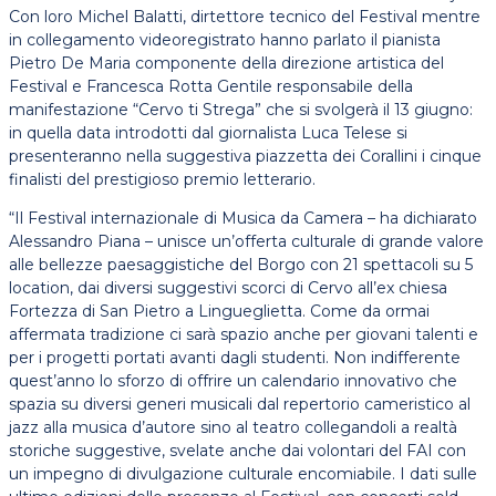
Con loro Michel Balatti, dirtettore tecnico del Festival mentre
in collegamento videoregistrato hanno parlato il pianista
Pietro De Maria componente della direzione artistica del
Festival e Francesca Rotta Gentile responsabile della
manifestazione “Cervo ti Strega” che si svolgerà il 13 giugno:
in quella data introdotti dal giornalista Luca Telese si
presenteranno nella suggestiva piazzetta dei Corallini i cinque
finalisti del prestigioso premio letterario.
“Il Festival internazionale di Musica da Camera – ha dichiarato
Alessandro Piana – unisce un’offerta culturale di grande valore
alle bellezze paesaggistiche del Borgo con 21 spettacoli su 5
location, dai diversi suggestivi scorci di Cervo all’ex chiesa
Fortezza di San Pietro a Lingueglietta. Come da ormai
affermata tradizione ci sarà spazio anche per giovani talenti e
per i progetti portati avanti dagli studenti. Non indifferente
quest’anno lo sforzo di offrire un calendario innovativo che
spazia su diversi generi musicali dal repertorio cameristico al
jazz alla musica d’autore sino al teatro collegandoli a realtà
storiche suggestive, svelate anche dai volontari del FAI con
un impegno di divulgazione culturale encomiabile. I dati sulle