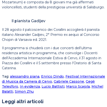
Mozarteum) e composta da 8 giovani ma già affermati
violoncellisti, studenti della prestigiosa università di Salisburgo.
Il pianista Gadijev
Il 28 agosto il palcoscenico dei Corallini accoglierà il pianista
italiano Alexander Gadjiev, 2° Premio ex aequo al Concorso
Chopin di Varsavia ed. 2021.
Il programma si chiuderà con i due concerti dell’ultima
residenza artistica in programma, che coinvolge i Docenti
dell’Accademia Internazionale Estiva di Cervo, il 31 agosto in
Piazza dei Corallini e il 5 settembre presso l’Oratorio di Santa
Caterina.
Tag
:
alessandro piana
,
Enrico Dindo
,
Festival Internazionale
di Musica da Camera di Cervo
,
Gabriele Cassone
,
Gegè
Telesforo
,
In evidenza
,
Lucio Battisti
,
Marco Scajola
,
Michel
Balatti
,
Simon Zhu
Leggi altri articoli