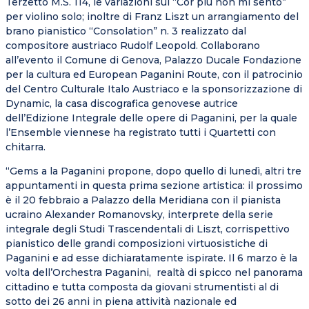
Terzetto M.S. 114, le variazioni sul “Cor più non mi sento”
per violino solo; inoltre di Franz Liszt un arrangiamento del
brano pianistico “Consolation” n. 3 realizzato dal
compositore austriaco Rudolf Leopold. Collaborano
all’evento il Comune di Genova, Palazzo Ducale Fondazione
per la cultura ed European Paganini Route, con il patrocinio
del Centro Culturale Italo Austriaco e la sponsorizzazione di
Dynamic, la casa discografica genovese autrice
dell’Edizione Integrale delle opere di Paganini, per la quale
l’Ensemble viennese ha registrato tutti i Quartetti con
chitarra.
“Gems a la Paganini propone, dopo quello di lunedì, altri tre
appuntamenti in questa prima sezione artistica: il prossimo
è il 20 febbraio a Palazzo della Meridiana con il pianista
ucraino Alexander Romanovsky, interprete della serie
integrale degli Studi Trascendentali di Liszt, corrispettivo
pianistico delle grandi composizioni virtuosistiche di
Paganini e ad esse dichiaratamente ispirate. Il 6 marzo è la
volta dell’Orchestra Paganini, realtà di spicco nel panorama
cittadino e tutta composta da giovani strumentisti al di
sotto dei 26 anni in piena attività nazionale ed