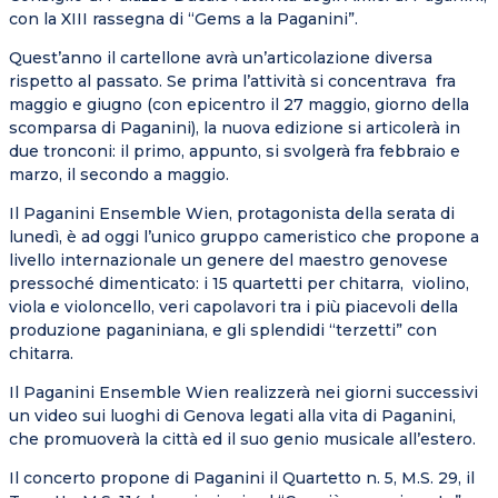
con la XIII rassegna di “Gems a la Paganini”.
Quest’anno il cartellone avrà un’articolazione diversa
rispetto al passato. Se prima l’attività si concentrava fra
maggio e giugno (con epicentro il 27 maggio, giorno della
scomparsa di Paganini), la nuova edizione si articolerà in
due tronconi: il primo, appunto, si svolgerà fra febbraio e
marzo, il secondo a maggio.
Il Paganini Ensemble Wien, protagonista della serata di
lunedì, è ad oggi l’unico gruppo cameristico che propone a
livello internazionale un genere del maestro genovese
pressoché dimenticato: i 15 quartetti per chitarra, violino,
viola e violoncello, veri capolavori tra i più piacevoli della
produzione paganiniana, e gli splendidi “
terzetti
” con
chitarra.
Il Paganini Ensemble Wien realizzerà nei giorni successivi
un video sui luoghi di Genova legati alla vita di Paganini,
che promuoverà la città ed il suo genio musicale all’estero.
Il concerto propone di Paganini il Quartetto n. 5, M.S. 29, il