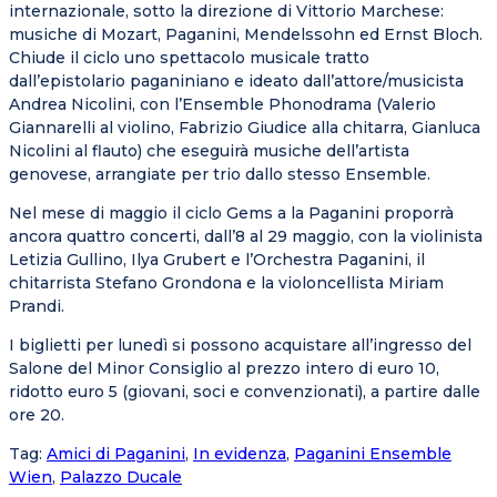
internazionale, sotto la direzione di Vittorio Marchese:
musiche di Mozart, Paganini, Mendelssohn ed Ernst Bloch.
Chiude il ciclo uno spettacolo musicale tratto
dall’epistolario paganiniano e ideato dall’attore/musicista
Andrea Nicolini, con l’Ensemble Phonodrama (Valerio
Giannarelli al violino, Fabrizio Giudice alla chitarra, Gianluca
Nicolini al flauto) che eseguirà musiche dell’artista
genovese, arrangiate per trio dallo stesso Ensemble.
Nel mese di maggio il ciclo Gems a la Paganini proporrà
ancora quattro concerti, dall’8 al 29 maggio, con la violinista
Letizia Gullino, Ilya Grubert e l’Orchestra Paganini, il
chitarrista Stefano Grondona e la violoncellista Miriam
Prandi.
I biglietti per lunedì si possono acquistare all’ingresso del
Salone del Minor Consiglio al prezzo intero di euro 10,
ridotto euro 5 (giovani, soci e convenzionati), a partire dalle
ore 20.
Tag
:
Amici di Paganini
,
In evidenza
,
Paganini Ensemble
Wien
,
Palazzo Ducale