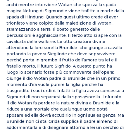
archi mentre interviene Wotan che spezza la spada
magica Notung di Sigmund e viene trafitto a morte dalla
spada di Hindung. Quando quest’ultimo crede di aver
trionfato viene colpito dalla maledizione di Wotan ,
stramazzando a terra. Il boato generato dalle
percussioni è agghiacciante. Il terzo atto si apre con la
cavalcata delle walkirie. Le otto creature divine
attendono la loro sorella Brunilde che giunge a cavallo
portando la povera Sieglinde che deve sopravvivere
perché porta in grembo il frutto dell’amore tra lei e il
fratello morto, il futuro Sigfrido. A questo punto ha
luogo lo scenario forse più commovente dell’opera:
Giunge il dio Wotan padre di Brunilde che in un primo
momento d’ira vuole punire la figlia perché ha
trasgredito i suoi ordini. Infatti la figlia aveva concesso a
Sigmund di non separarsi dalla sposa/sorella . Infuriato
Il dio Wotan fa perdere la natura divina a Brunilde e la
riduce a una mortale che qualunque uomo potrà
sposare ed ella dovrà accudirlo in ogni sua esigenza. Ma
Brunilde non ci sta. Grida supplica il padre almeno di
addormentarla e di disegnare attorno a lei un cerchio di