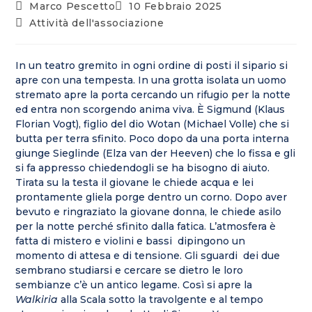
Marco Pescetto
10 Febbraio 2025
Attività dell'associazione
In un teatro gremito in ogni ordine di posti il sipario si
apre con una tempesta. In una grotta isolata un uomo
stremato apre la porta cercando un rifugio per la notte
ed entra non scorgendo anima viva. È Sigmund (Klaus
Florian Vogt), figlio del dio Wotan (Michael Volle) che si
butta per terra sfinito. Poco dopo da una porta interna
giunge Sieglinde (Elza van der Heeven) che lo fissa e gli
si fa appresso chiedendogli se ha bisogno di aiuto.
Tirata su la testa il giovane le chiede acqua e lei
prontamente gliela porge dentro un corno. Dopo aver
bevuto e ringraziato la giovane donna, le chiede asilo
per la notte perché sfinito dalla fatica. L’atmosfera è
fatta di mistero e violini e bassi dipingono un
momento di attesa e di tensione. Gli sguardi dei due
sembrano studiarsi e cercare se dietro le loro
sembianze c’è un antico legame. Così si apre la
Walkiria
alla Scala sotto la travolgente e al tempo