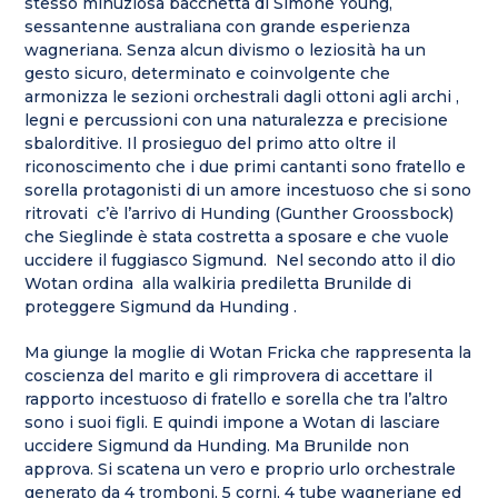
stesso minuziosa bacchetta di Simone Young,
sessantenne australiana con grande esperienza
wagneriana. Senza alcun divismo o leziosità ha un
gesto sicuro, determinato e coinvolgente che
armonizza le sezioni orchestrali dagli ottoni agli archi ,
legni e percussioni con una naturalezza e precisione
sbalorditive. Il prosieguo del primo atto oltre il
riconoscimento che i due primi cantanti sono fratello e
sorella protagonisti di un amore incestuoso che si sono
ritrovati c’è l’arrivo di Hunding (Gunther Groossbock)
che Sieglinde è stata costretta a sposare e che vuole
uccidere il fuggiasco Sigmund. Nel secondo atto il dio
Wotan ordina alla walkiria prediletta Brunilde di
proteggere Sigmund da Hunding .
Ma giunge la moglie di Wotan Fricka che rappresenta la
coscienza del marito e gli rimprovera di accettare il
rapporto incestuoso di fratello e sorella che tra l’altro
sono i suoi figli. E quindi impone a Wotan di lasciare
uccidere Sigmund da Hunding. Ma Brunilde non
approva. Si scatena un vero e proprio urlo orchestrale
generato da 4 tromboni, 5 corni, 4 tube wagneriane ed