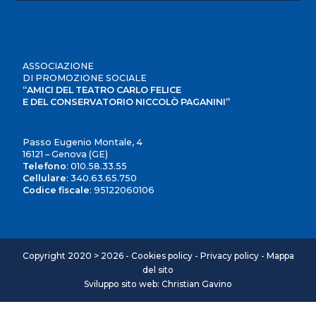
ASSOCIAZIONE
DI PROMOZIONE SOCIALE
“AMICI DEL TEATRO CARLO FELICE
E DEL CONSERVATORIO NICCOLÒ PAGANINI”
Passo Eugenio Montale, 4
16121 – Genova (GE)
Telefono
:
010.58.33.55
Cellulare
:
340.63.65.750
Codice fiscale
: 95122060106
Copyright 2020 > 2026 -
Cookies policy
-
Privacy policy
-
Mappa
del sito
Sviluppo sito web: Christian Gavino