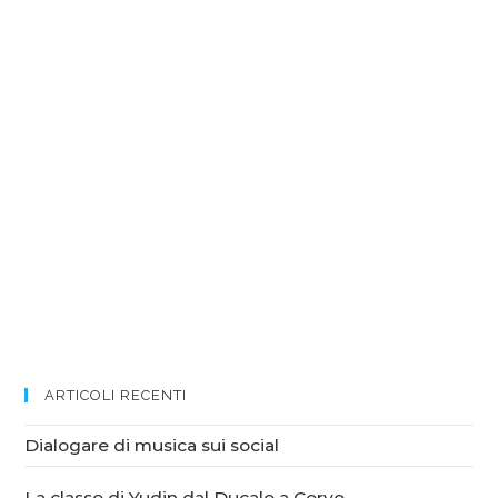
ARTICOLI RECENTI
Dialogare di musica sui social
La classe di Yudin dal Ducale a Cervo