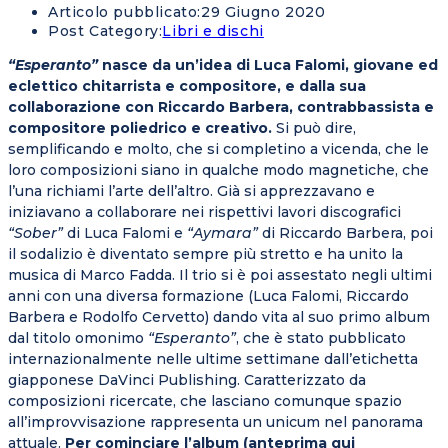
Articolo pubblicato:
29 Giugno 2020
Post Category:
Libri e dischi
“Esperanto”
nasce da un’idea di Luca Falomi, giovane ed
eclettico chitarrista e compositore, e dalla sua
collaborazione con Riccardo Barbera, contrabbassista e
compositore poliedrico e creativo.
Si può dire,
semplificando e molto, che si completino a vicenda, che le
loro composizioni siano in qualche modo magnetiche, che
l’una richiami l’arte dell’altro. Già si apprezzavano e
iniziavano a collaborare nei rispettivi lavori discografici
“Sober”
di Luca Falomi e
“Aymara”
di Riccardo Barbera, poi
il sodalizio è diventato sempre più stretto e ha unito la
musica di Marco Fadda. Il trio si è poi assestato negli ultimi
anni con una diversa formazione (Luca Falomi, Riccardo
Barbera e Rodolfo Cervetto) dando vita al suo primo album
dal titolo omonimo
“Esperanto”
, che è stato pubblicato
internazionalmente nelle ultime settimane dall’etichetta
giapponese DaVinci Publishing. Caratterizzato da
composizioni ricercate, che lasciano comunque spazio
all’improvvisazione rappresenta un unicum nel panorama
attuale.
Per cominciare l’album (anteprima qui