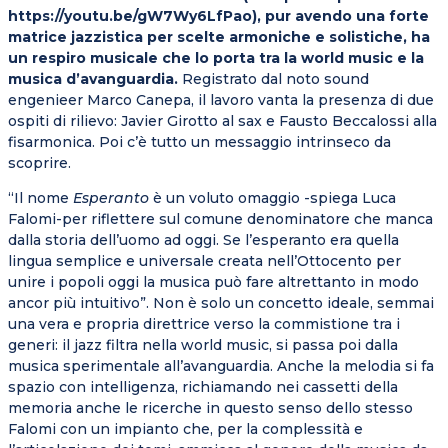
https://youtu.be/gW7Wy6LfPao), pur avendo una forte
matrice jazzistica per scelte armoniche e solistiche, ha
un respiro musicale che lo porta tra la world music e la
musica d’avanguardia.
Registrato dal noto sound
engenieer Marco Canepa, il lavoro vanta la presenza di due
ospiti di rilievo: Javier Girotto al sax e Fausto Beccalossi alla
fisarmonica. Poi c’è tutto un messaggio intrinseco da
scoprire.
“Il nome
Esperanto
è un voluto omaggio -spiega Luca
Falomi-per riflettere sul comune denominatore che manca
dalla storia dell’uomo ad oggi. Se l’esperanto era quella
lingua semplice e universale creata nell’Ottocento per
unire i popoli oggi la musica può fare altrettanto in modo
ancor più intuitivo”. Non è solo un concetto ideale, semmai
una vera e propria direttrice verso la commistione tra i
generi: il jazz filtra nella world music, si passa poi dalla
musica sperimentale all’avanguardia. Anche la melodia si fa
spazio con intelligenza, richiamando nei cassetti della
memoria anche le ricerche in questo senso dello stesso
Falomi con un impianto che, per la complessità e