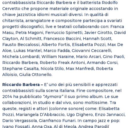
contrabbassista Riccardo Barbera e il batterista Rodolfo
Cervetto che propone materiale originale accostando in
chiave jazzistica idiomi musicali diversi. In qualità di
chitarrista, arrangiatore e compositore partecipa a svariati
progetti discografici, live e teatrali collaborando con: Franca
Masu, Petra Magoni, Ferruccio Spinetti, Javier Girotto, David
Clayton, Al Schmitt, Francesco Baccini, Hannah Scott,
Fausto Beccalossi, Alberto Fortis, Elisabetta Pozzi, Max De
Aloe, Lukas Mantel, Marco Fadda, Giovanni Ceccarelli,
Michela Lombardi, William Naraine, Mario Arcari, Gino Paoli,
Riccardo Barbera, Roberto Freak Antoni, Armando Corsi,
Stephane Casalta, Nicola Stilo, Max Manfredi, Roberta
Alloisio, Giulia Ottonello.
Riccardo Barbera –
E’ uno dei più sensibili e apprezzati
contrabbassisti sulla scena italiana. Fine compositore, nel
2014 ha pubblicato
“Aymara”
il suo primo album. Le sue
collaborazioni, in studio e dal vivo, sono moltissime. Tra
queste, registi e attori (colonne sonore) come: Elisabetta
Pozzi, Mariangela D’Abbraccio, Ugo Dighero, Enzo Jannacci,
Dario Vergassola, Gianfranco Funari. In campo jazz e pop:
Ivano Fossati, Anna Oxa, Al di Meola, Andrea Parodi(