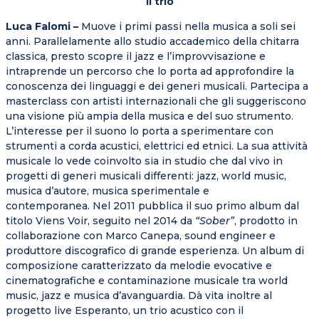
Il trio
Luca Falomi –
Muove i primi passi nella musica a soli sei
anni. Parallelamente allo studio accademico della chitarra
classica, presto scopre il jazz e l’improvvisazione e
intraprende un percorso che lo porta ad approfondire la
conoscenza dei linguaggi e dei generi musicali. Partecipa a
masterclass con artisti internazionali che gli suggeriscono
una visione più ampia della musica e del suo strumento.
L’interesse per il suono lo porta a sperimentare con
strumenti a corda acustici, elettrici ed etnici. La sua attività
musicale lo vede coinvolto sia in studio che dal vivo in
progetti di generi musicali differenti: jazz, world music,
musica d’autore, musica sperimentale e
contemporanea. Nel 2011 pubblica il suo primo album dal
titolo Viens Voir, seguito nel 2014 da
“Sober”
, prodotto in
collaborazione con Marco Canepa, sound engineer e
produttore discografico di grande esperienza. Un album di
composizione caratterizzato da melodie evocative e
cinematografiche e contaminazione musicale tra world
music, jazz e musica d’avanguardia. Dà vita inoltre al
progetto live Esperanto, un trio acustico con il