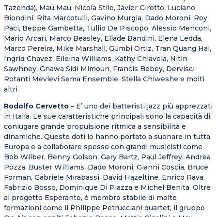
Tazenda), Mau Mau, Nicola Stilo, Javier Girotto, Luciano
Biondini, Rita Marcotulli, Gavino Murgia, Dado Moroni, Roy
Paci, Beppe Gambetta, Tullio De Piscopo, Alessio Menconi,
Mario Arcari, Marco Beasley, Ellade Bandini, Elena Ledda,
Marco Pereira, Mike Marshall, Gumbi Ortiz, Tran Quang Hai,
Ingrid Chavez, Eileina Williams, Kathy Chiavola, Nitin
Sawhney, Gnawa Sidi Mimoun, Francis Bebey, Dervisci
Rotanti Mevlevi Sema Ensemble, Stella Chiweshe e molti
altri.
Rodolfo Cervetto
– E’ uno dei batteristi jazz più apprezzati
in Italia. Le sue caratteristiche principali sono la capacità di
coniugare grande propulsione ritmica a sensibilità e
dinamiche. Queste doti lo hanno portato a suonare in tutta
Europa e a collaborare spesso con grandi musicisti come
Bob Wilber, Benny Golson, Gary Bartz, Paul Jeffrey, Andrea
Pozza, Buster Williams, Dado Moroni, Gianni Coscia, Bruce
Forman, Gabriele Mirabassi, David Hazeltine, Enrico Rava,
Fabrizio Bosso, Dominique Di Piazza e Michel Benita. Oltre
al progetto Esperanto, è membro stabile di molte
formazioni come il Philippe Petrucciani quartet, il gruppo