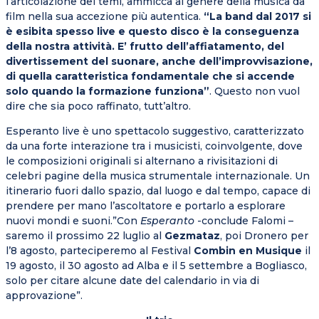
l’articolazione dei temi, ammicca al genere della musica da
film nella sua accezione più autentica.
“La band dal 2017 si
è esibita spesso live e questo disco è la conseguenza
della nostra attività. E’ frutto dell’affiatamento, del
divertissement del suonare, anche dell’improvvisazione,
di quella caratteristica fondamentale che si accende
solo quando la formazione funziona”
. Questo non vuol
dire che sia poco raffinato, tutt’altro.
Esperanto live è uno spettacolo suggestivo, caratterizzato
da una forte interazione tra i musicisti, coinvolgente, dove
le composizioni originali si alternano a rivisitazioni di
celebri pagine della musica strumentale internazionale. Un
itinerario fuori dallo spazio, dal luogo e dal tempo, capace di
prendere per mano l’ascoltatore e portarlo a esplorare
nuovi mondi e suoni.”Con
Esperanto
-conclude Falomi –
saremo il prossimo 22 luglio al
Gezmataz
, poi Dronero per
l’8 agosto, parteciperemo al Festival
Combin en Musique
il
19 agosto, il 30 agosto ad Alba e il 5 settembre a Bogliasco,
solo per citare alcune date del calendario in via di
approvazione”.