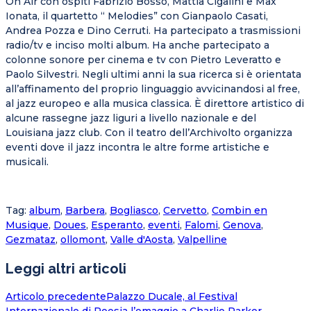
On Air con ospiti Fabrizio Bosso, Mattia Cigalini e Max
Ionata, il quartetto “ Melodies” con Gianpaolo Casati,
Andrea Pozza e Dino Cerruti. Ha partecipato a trasmissioni
radio/tv e inciso molti album. Ha anche partecipato a
colonne sonore per cinema e tv con Pietro Leveratto e
Paolo Silvestri. Negli ultimi anni la sua ricerca si è orientata
all’affinamento del proprio linguaggio avvicinandosi al free,
al jazz europeo e alla musica classica. È direttore artistico di
alcune rassegne jazz liguri a livello nazionale e del
Louisiana jazz club. Con il teatro dell’Archivolto organizza
eventi dove il jazz incontra le altre forme artistiche e
musicali.
Tag
:
album
,
Barbera
,
Bogliasco
,
Cervetto
,
Combin en
Musique
,
Doues
,
Esperanto
,
eventi
,
Falomi
,
Genova
,
Gezmataz
,
ollomont
,
Valle d'Aosta
,
Valpelline
Leggi altri articoli
Articolo precedente
Palazzo Ducale, al Festival