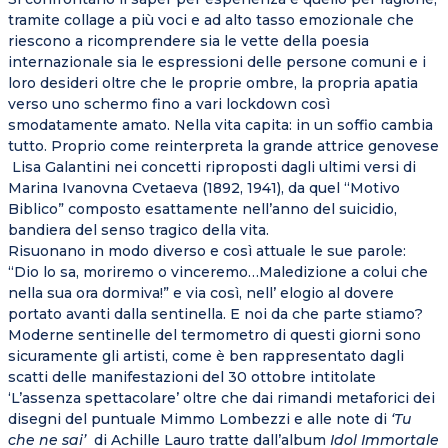
tramite collage a più voci e ad alto tasso emozionale che
riescono a ricomprendere sia le vette della poesia
internazionale sia le espressioni delle persone comuni e i
loro desideri oltre che le proprie ombre, la propria apatia
verso uno schermo fino a vari lockdown così
smodatamente amato. Nella vita capita: in un soffio cambia
tutto. Proprio come reinterpreta la grande attrice genovese
Lisa Galantini nei concetti riproposti dagli ultimi versi di
Marina Ivanovna Cvetaeva (1892, 1941), da quel “Motivo
Biblico” composto esattamente nell’anno del suicidio,
bandiera del senso tragico della vita.
Risuonano in modo diverso e così attuale le sue parole:
“Dio lo sa, moriremo o vinceremo…Maledizione a colui che
nella sua ora dormiva!” e via così, nell’ elogio al dovere
portato avanti dalla sentinella. E noi da che parte stiamo?
Moderne sentinelle del termometro di questi giorni sono
sicuramente gli artisti, come è ben rappresentato dagli
scatti delle manifestazioni del 30 ottobre intitolate
‘L’assenza spettacolare’ oltre che dai rimandi metaforici dei
disegni del puntuale Mimmo Lombezzi e alle note di
‘Tu
che ne sai’
di Achille Lauro tratte dall’album
Idol Immortale