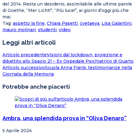
del 2014. Resta un desiderio, assimilabile alle ultime parole
di Goethe, “Mer Licht!”, “Più luce!”, ai giorni d’oggi più che
mai.
Tag
:
aspetto la fine
,
Chiara Pasetti
,
cvetaeva
,
Lisa Galantini
,
mauro molinari
,
studenti
,
video
Leggi altri articoli
Articolo precedente
Visioni dal lockdown, proiezione e
dibattito allo Spazio 21 – Ex Ospedale Psichiatrico di Quarto
Articolo successivo
Scuola Anna Frank: testimonianze nella
Giornata della Memoria
Potrebbe anche piacerti
Ambra, una splendida prova in “Oliva Denaro”
5 Aprile 2024