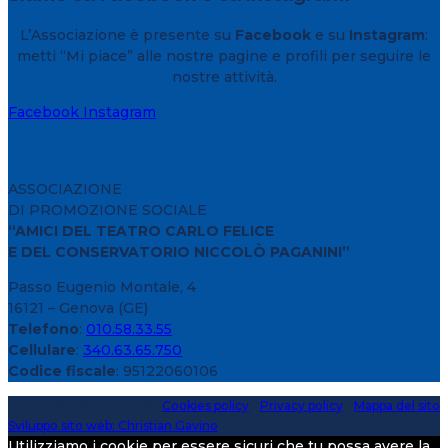
L’Associazione è presente su
Facebook
e su
Instagram
:
metti “Mi piace” alle nostre pagine e profili per seguire le
nostre attività.
Facebook
Instagram
ASSOCIAZIONE
DI PROMOZIONE SOCIALE
“AMICI DEL TEATRO CARLO FELICE
E DEL CONSERVATORIO NICCOLÒ PAGANINI”
Passo Eugenio Montale, 4
16121 – Genova (GE)
Telefono
:
010.58.33.55
Cellulare
:
340.63.65.750
Codice fiscale
: 95122060106
Copyright 2020 > 2026 -
Cookies policy
-
Privacy policy
-
Mappa del sito
Sviluppo sito web: Christian Gavino
Utilizziamo i cookie per essere sicuri che tu possa avere la