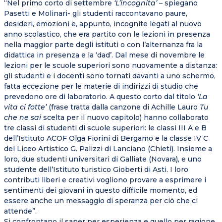
“Nel primo corto di settembre
‘L’incognita’
– spiegano
Pasetti e Molinari- gli studenti raccontavano paure,
desideri, emozioni e, appunto, incognite legati al nuovo
anno scolastico, che era partito con le lezioni in presenza
nella maggior parte degli istituti o con l’alternanza fra la
didattica in presenza e la ‘dad’. Dal mese di novembre le
lezioni per le scuole superiori sono nuovamente a distanza:
gli studenti e i docenti sono tornati davanti a uno schermo,
fatta eccezione per le materie di indirizzi di studio che
prevedono ore di laboratorio. A questo corto dal titolo
‘La
vita ci fotte’
(frase tratta dalla canzone di Achille Lauro
Tu
che ne sai
scelta per il nuovo capitolo) hanno collaborato
tre classi di studenti di scuole superiori: le classi III A e B
dell’Istituto ACOF Olga Fiorini di Bergamo e la classe IV C
del Liceo Artistico G. Palizzi di Lanciano (Chieti). Insieme a
loro, due studenti universitari di Galliate (Novara), e uno
studente dell’Istituto turistico Gioberti di Asti. I loro
contributi liberi e creativi vogliono provare a esprimere i
sentimenti dei giovani in questo difficile momento, ed
essere anche un messaggio di speranza per ciò che ci
attende”.
Si confrontano il saper per esperienza e quello per ragione,