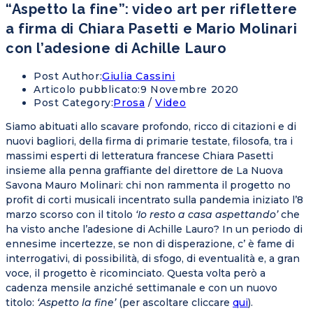
“Aspetto la fine”: video art per riflettere
a firma di Chiara Pasetti e Mario Molinari
con l’adesione di Achille Lauro
Post Author:
Giulia Cassini
Articolo pubblicato:
9 Novembre 2020
Post Category:
Prosa
/
Video
Siamo abituati allo scavare profondo, ricco di citazioni e di
nuovi bagliori, della firma di primarie testate, filosofa, tra i
massimi esperti di letteratura francese Chiara Pasetti
insieme alla penna graffiante del direttore de La Nuova
Savona Mauro Molinari: chi non rammenta il progetto no
profit di corti musicali incentrato sulla pandemia iniziato l’8
marzo scorso con il titolo
‘Io resto a casa aspettando’
che
ha visto anche l’adesione di Achille Lauro? In un periodo di
ennesime incertezze, se non di disperazione, c’ è fame di
interrogativi, di possibilità, di sfogo, di eventualità e, a gran
voce, il progetto è ricominciato. Questa volta però a
cadenza mensile anziché settimanale e con un nuovo
titolo:
‘Aspetto la fine’
(per ascoltare cliccare
qui
).