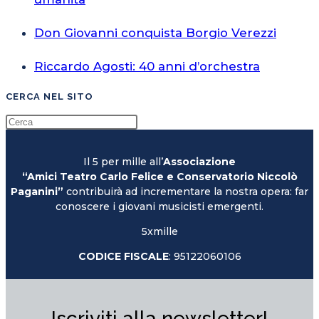
Don Giovanni conquista Borgio Verezzi
Riccardo Agosti: 40 anni d’orchestra
CERCA NEL SITO
Il 5 per mille all’
Associazione
“Amici Teatro Carlo Felice e Conservatorio Niccolò
Paganini”
contribuirà ad incrementare la nostra opera: far
conoscere i giovani musicisti emergenti.
5xmille
CODICE FISCALE
: 95122060106
Iscriviti alla newsletter!