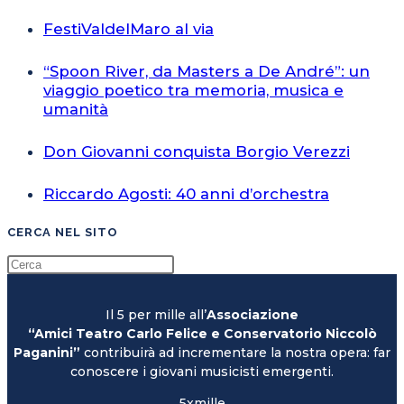
FestiValdelMaro al via
“Spoon River, da Masters a De André”: un
viaggio poetico tra memoria, musica e
umanità
Don Giovanni conquista Borgio Verezzi
Riccardo Agosti: 40 anni d’orchestra
CERCA NEL SITO
Il 5 per mille all’
Associazione
“Amici Teatro Carlo Felice e Conservatorio Niccolò
Paganini”
contribuirà ad incrementare la nostra opera: far
conoscere i giovani musicisti emergenti.
5xmille