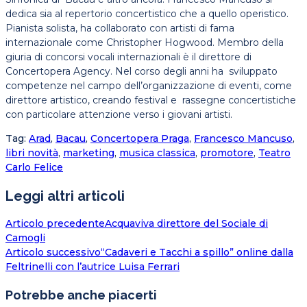
dedica sia al repertorio concertistico che a quello operistico.
Pianista solista, ha collaborato con artisti di fama
internazionale come Christopher Hogwood. Membro della
giuria di concorsi vocali internazionali è il direttore di
Concertopera Agency. Nel corso degli anni ha sviluppato
competenze nel campo dell’organizzazione di eventi, come
direttore artistico, creando festival e rassegne concertistiche
con particolare attenzione verso i giovani artisti.
Tag
:
Arad
,
Bacau
,
Concertopera Praga
,
Francesco Mancuso
,
libri novità
,
marketing
,
musica classica
,
promotore
,
Teatro
Carlo Felice
Leggi altri articoli
Articolo precedente
Acquaviva direttore del Sociale di
Camogli
Articolo successivo
“Cadaveri e Tacchi a spillo” online dalla
Feltrinelli con l’autrice Luisa Ferrari
Potrebbe anche piacerti