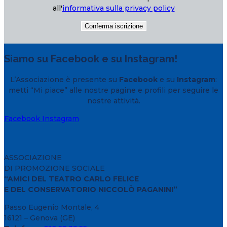
all'
informativa sulla privacy policy
Siamo su Facebook e su Instagram!
L’Associazione è presente su
Facebook
e su
Instagram
:
metti “Mi piace” alle nostre pagine e profili per seguire le
nostre attività.
Facebook
Instagram
ASSOCIAZIONE
DI PROMOZIONE SOCIALE
“AMICI DEL TEATRO CARLO FELICE
E DEL CONSERVATORIO NICCOLÒ PAGANINI”
Passo Eugenio Montale, 4
16121 – Genova (GE)