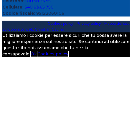
Telefono
:
010.58.33.55
Cellulare
:
340.63.65.750
Codice fiscale
: 95122060106
Copyright 2020 > 2026 -
Cookies policy
-
Privacy policy
-
Mappa del sito
Sviluppo sito web: Christian Gavino
Utilizziamo i cookie per essere sicuri che tu possa avere la
migliore esperienza sul nostro sito. Se continui ad utilizzare
questo sito noi assumiamo che tu ne sia
consapevole.
Ok
Cookies policy