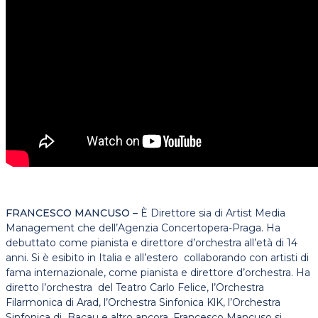
FRANCESCO MANCUSO –
È Direttore sia di Artist Media
Management che dell’Agenzia Concertopera-Praga. Ha
debuttato come pianista e direttore d’orchestra all’età di 14
anni. Si è esibito in Italia e all’estero collaborando con artisti di
fama internazionale, come pianista e direttore d’orchestra. Ha
diretto l’orchestra del Teatro Carlo Felice, l’Orchestra
Filarmonica di Arad, l’Orchestra Sinfonica KlK, l’Orchestra
Sinfonica di Bacau e altro ancora. Francesco Mancuso si