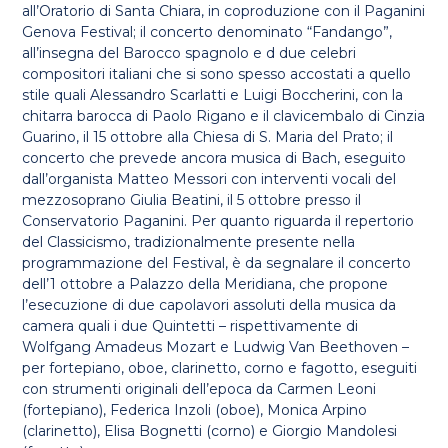
all’Oratorio di Santa Chiara, in coproduzione con il Paganini
Genova Festival; il concerto denominato “Fandango”,
all’insegna del Barocco spagnolo e d due celebri
compositori italiani che si sono spesso accostati a quello
stile quali Alessandro Scarlatti e Luigi Boccherini, con la
chitarra barocca di Paolo Rigano e il clavicembalo di Cinzia
Guarino, il 15 ottobre alla Chiesa di S. Maria del Prato; il
concerto che prevede ancora musica di Bach, eseguito
dall’organista Matteo Messori con interventi vocali del
mezzosoprano Giulia Beatini, il 5 ottobre presso il
Conservatorio Paganini. Per quanto riguarda il repertorio
del Classicismo, tradizionalmente presente nella
programmazione del Festival, è da segnalare il concerto
dell’1 ottobre a Palazzo della Meridiana, che propone
l’esecuzione di due capolavori assoluti della musica da
camera quali i due Quintetti – rispettivamente di
Wolfgang Amadeus Mozart e Ludwig Van Beethoven –
per fortepiano, oboe, clarinetto, corno e fagotto, eseguiti
con strumenti originali dell’epoca da Carmen Leoni
(fortepiano), Federica Inzoli (oboe), Monica Arpino
(clarinetto), Elisa Bognetti (corno) e Giorgio Mandolesi