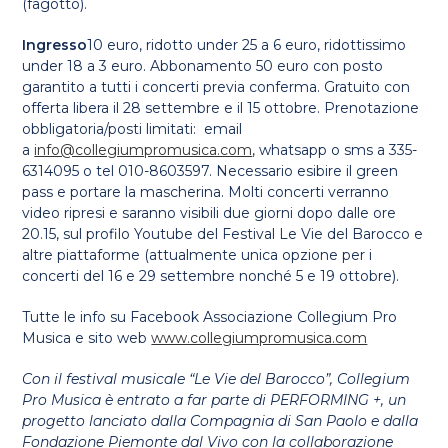
(fagotto).
Ingresso
10 euro, ridotto under 25 a 6 euro, ridottissimo
under 18 a 3 euro. Abbonamento 50 euro con posto
garantito a tutti i concerti previa conferma. Gratuito con
offerta libera il 28 settembre e il 15 ottobre. Prenotazione
obbligatoria/posti limitati: email
a
info@collegiumpromusica.com
, whatsapp o sms a 335-
6314095 o tel 010-8603597. Necessario esibire il green
pass e portare la mascherina. Molti concerti verranno
video ripresi e saranno visibili due giorni dopo dalle ore
20.15, sul profilo Youtube del Festival Le Vie del Barocco e
altre piattaforme (attualmente unica opzione per i
concerti del 16 e 29 settembre nonché 5 e 19 ottobre).
Tutte le info su Facebook Associazione Collegium Pro
Musica e sito web
www.collegiumpromusica.com
Con il festival
musicale “Le Vie del Barocco”, Collegium
Pro Musica è entrato a far parte di PERFORMING +, un
progetto lanciato dalla Compagnia di San Paolo e dalla
Fondazione Piemonte dal Vivo con la collaborazione