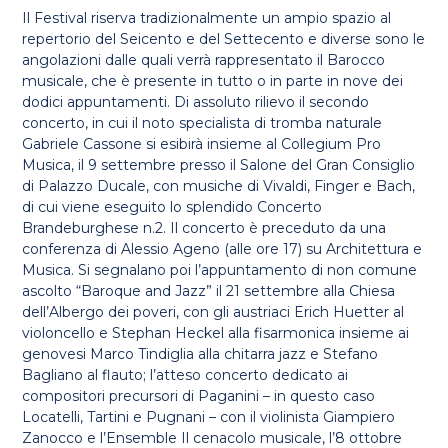
Il Festival riserva tradizionalmente un ampio spazio al
repertorio del Seicento e del Settecento e diverse sono le
angolazioni dalle quali verrà rappresentato il Barocco
musicale, che è presente in tutto o in parte in nove dei
dodici appuntamenti. Di assoluto rilievo il secondo
concerto, in cui il noto specialista di tromba naturale
Gabriele Cassone si esibirà insieme al Collegium Pro
Musica, il 9 settembre presso il Salone del Gran Consiglio
di Palazzo Ducale, con musiche di Vivaldi, Finger e Bach,
di cui viene eseguito lo splendido Concerto
Brandeburghese n.2. Il concerto è preceduto da una
conferenza di Alessio Ageno (alle ore 17) su Architettura e
Musica. Si segnalano poi l’appuntamento di non comune
ascolto “Baroque and Jazz” il 21 settembre alla Chiesa
dell’Albergo dei poveri, con gli austriaci Erich Huetter al
violoncello e Stephan Heckel alla fisarmonica insieme ai
genovesi Marco Tindiglia alla chitarra jazz e Stefano
Bagliano al flauto; l’atteso concerto dedicato ai
compositori precursori di Paganini – in questo caso
Locatelli, Tartini e Pugnani – con il violinista Giampiero
Zanocco e l’Ensemble Il cenacolo musicale, l’8 ottobre