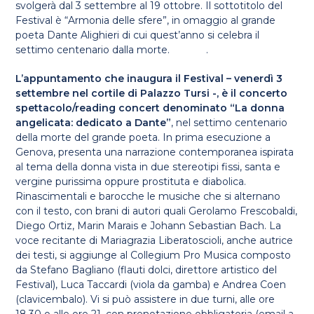
svolgerà dal 3 settembre al 19 ottobre. Il sottotitolo del
Festival è “Armonia delle sfere”, in omaggio al grande
poeta Dante Alighieri di cui quest’anno si celebra il
settimo centenario dalla morte. .
L’appuntamento che inaugura il Festival – venerdì 3
settembre nel cortile di Palazzo Tursi -, è il concerto
spettacolo/reading concert denominato “La donna
angelicata: dedicato a Dante”
, nel settimo centenario
della morte del grande poeta. In prima esecuzione a
Genova, presenta una narrazione contemporanea ispirata
al tema della donna vista in due stereotipi fissi, santa e
vergine purissima oppure prostituta e diabolica.
Rinascimentali e barocche le musiche che si alternano
con il testo, con brani di autori quali Gerolamo Frescobaldi,
Diego Ortiz, Marin Marais e Johann Sebastian Bach. La
voce recitante di Mariagrazia Liberatoscioli, anche autrice
dei testi, si aggiunge al Collegium Pro Musica composto
da Stefano Bagliano (flauti dolci, direttore artistico del
Festival), Luca Taccardi (viola da gamba) e Andrea Coen
(clavicembalo). Vi si può assistere in due turni, alle ore