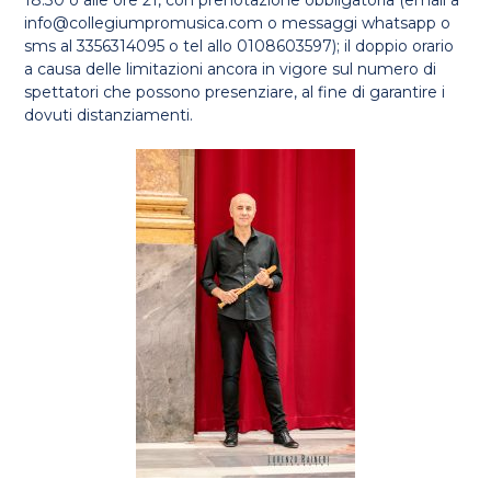
18.30 o alle ore 21, con prenotazione obbligatoria (email a
info@collegiumpromusica.com o messaggi whatsapp o
sms al 3356314095 o tel allo 0108603597); il doppio orario
a causa delle limitazioni ancora in vigore sul numero di
spettatori che possono presenziare, al fine di garantire i
dovuti distanziamenti.