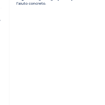
l’aiuto concreto.
o
sito
web