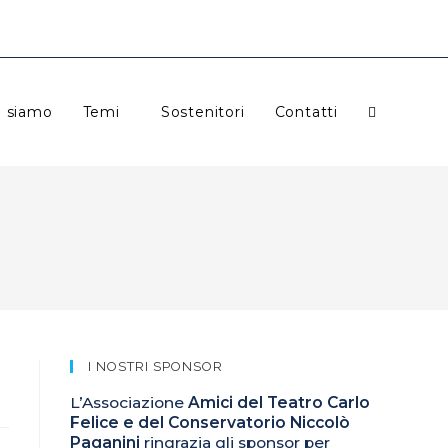
i siamo
Temi
Sostenitori
Contatti
Attiva/disat
la
ricerca
I NOSTRI SPONSOR
L’Associazione
Amici del Teatro Carlo
Felice e del Conservatorio Niccolò
sul
Paganini
ringrazia gli sponsor per