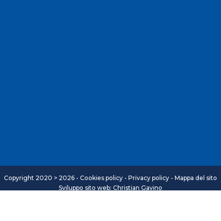
Copyright 2020 > 2026 -
Cookies policy
-
Privacy policy
-
Mappa del sito
Sviluppo sito web: Christian Gavino
igliore esperienza sul nostro sito. Se continui ad utilizzare q