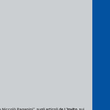
o Niccolò Paganini”
, sugli articoli de
L’Invito
, sui