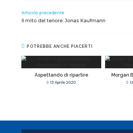
Leggi
Articolo precedente
altri
Il mito del tenore: Jonas Kaufmann
articoli
POTREBBE ANCHE PIACERTI
Aspettando di ripartire
Morgan B
13 Aprile 2020
1