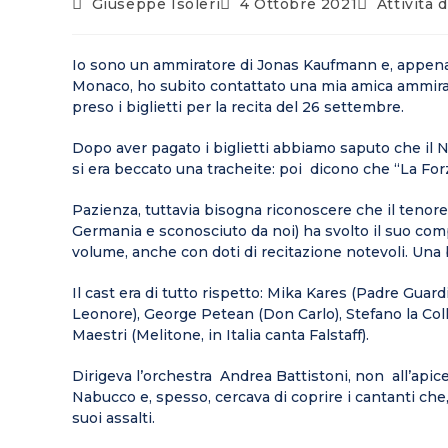
Post
Articolo
Post
Giuseppe Isoleri
4 Ottobre 2021
Attività 
Author:
pubblicato:
Category:
Io sono un ammiratore di Jonas Kaufmann e, appena
Monaco, ho subito contattato una mia amica ammirat
preso i biglietti per la recita del 26 settembre.
Dopo aver pagato i biglietti abbiamo saputo che il N
si era beccato una tracheite: poi dicono che “La For
Pazienza, tuttavia bisogna riconoscere che il tenore 
Germania e sconosciuto da noi) ha svolto il suo com
volume, anche con doti di recitazione notevoli. Una
Il cast era di tutto rispetto: Mika Kares (Padre Guar
Leonore), George Petean (Don Carlo), Stefano la Col
Maestri (Melitone, in Italia canta Falstaff).
Dirigeva l’orchestra Andrea Battistoni, non all’apic
Nabucco e, spesso, cercava di coprire i cantanti che
suoi assalti.