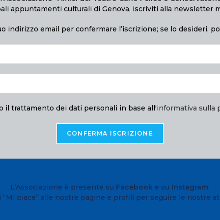
ali appuntamenti culturali di Genova, iscriviti alla newsletter 
o indirizzo email per confermare l’iscrizione; se lo desideri, p
 il trattamento dei dati personali in base all'
informativa sulla 
L’Associazione è presente su
Facebook
e su
Instagram
:
 “Mi piace” alle nostre pagine e profili per seguire le nostre att