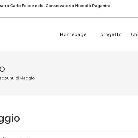
eatro Carlo Felice e del Conservatorio Niccolò Paganini
Homepage
Il progetto
Ch
io
ppunti di viaggio
ggio