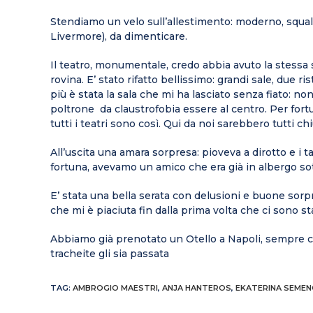
Stendiamo un velo sull’allestimento: moderno, squa
Livermore), da dimenticare.
Il teatro, monumentale, credo abbia avuto la stessa s
rovina. E’ stato rifatto bellissimo: grandi sale, due r
più è stata la sala che mi ha lasciato senza fiato: no
poltrone da claustrofobia essere al centro. Per for
tutti i teatri sono così. Qui da noi sarebbero tutti c
All’uscita una amara sorpresa: pioveva a dirotto e i 
fortuna, avevamo un amico che era già in albergo sot
E’ stata una bella serata con delusioni e buone sorp
che mi è piaciuta fin dalla prima volta che ci sono st
Abbiamo già prenotato un Otello a Napoli, sempre 
tracheite gli sia passata
TAG
:
AMBROGIO MAESTRI
,
ANJA HANTEROS
,
EKATERINA SEME