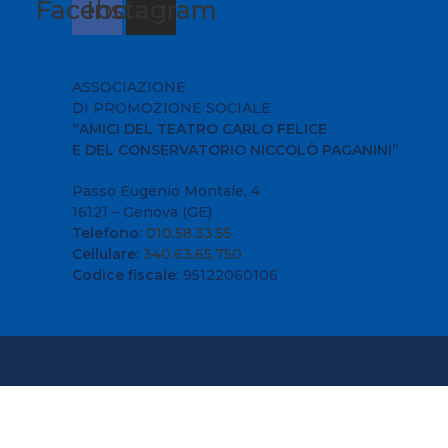
Facebook
Instagram
ASSOCIAZIONE
DI PROMOZIONE SOCIALE
“AMICI DEL TEATRO CARLO FELICE
E DEL CONSERVATORIO NICCOLÒ PAGANINI”
Passo Eugenio Montale, 4
16121 – Genova (GE)
Telefono
:
010.58.33.55
Cellulare
:
340.63.65.750
Codice fiscale
: 95122060106
Utilizziamo i cookie per essere sicuri che tu possa avere la m