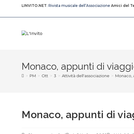
Salta
LINVITO.NET
: Rivista musicale dell’Associazione
Amici del T
al
contenuto
Monaco, appunti di viagg
>
PM
>
Ott
>
3
>
Attività dell'associazione
>
Monaco, a
Monaco, appunti di via