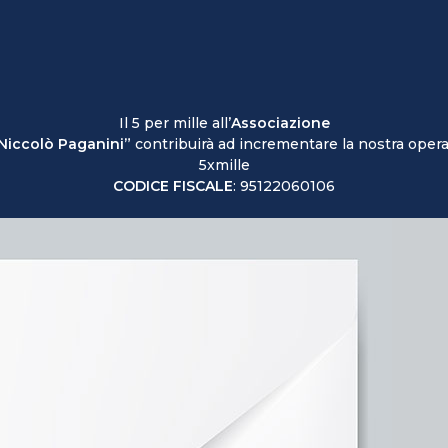
Il 5 per mille all’
Associazione
 Niccolò Paganini”
contribuirà ad incrementare la nostra opera:
5xmille
CODICE FISCALE
: 95122060106