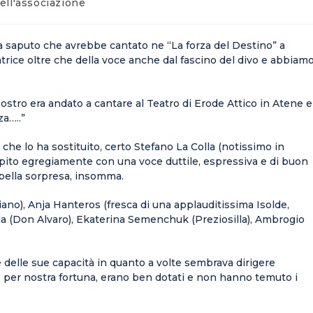
dell'associazione
 saputo che avrebbe cantato ne “La forza del Destino” a
rice oltre che della voce anche dal fascino del divo e abbiam
ostro era andato a cantare al Teatro di Erode Attico in Atene e
za…..”
che lo ha sostituito, certo Stefano La Colla (notissimo in
pito egregiamente con una voce duttile, espressiva e di buon
 bella sorpresa, insomma.
diano), Anja Hanteros (fresca di una applauditissima Isolde,
la (Don Alvaro), Ekaterina Semenchuk (Preziosilla), Ambrogio
e delle sue capacità in quanto a volte sembrava dirigere
, per nostra fortuna, erano ben dotati e non hanno temuto i