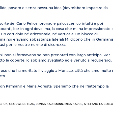
llido, povero e senza nessuna idea (dovrebbero imparare da
orte del Carlo Felice: pronao e palcoscenico intatti e poi
istoranti, bar in ogni dove; ma, la cosa che mi ha impressionato 
n un corridoio né orizzontale, né verticale; un blocco di
tuna noi eravamo abbastanza laterali Mi dicono che in Germani
hiusi per le nostre norme di sicurezza.
taxi non si fermavano se non prenotati con largo anticipo. Per
to le coperte, lo abbiamo svegliato ed è venuto a recuperarci.
rese che ha meritato il viaggio a Monaco, città che amo molto 
ato
con Kafmann e Maria Agresta. Speriamo che nel frattempo la
NCHUK
,
GEORGE PETEAN
,
JONAS KAUFMANN
,
MIKA KARES
,
STEFANO LA COLLA