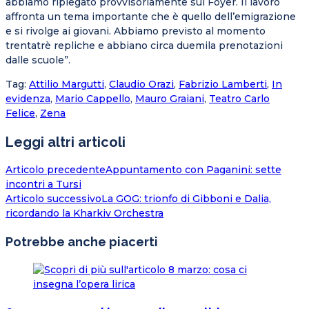
abbiamo ripiegato provvisoriamente sul Foyer. Il lavoro
affronta un tema importante che è quello dell’emigrazione
e si rivolge ai giovani. Abbiamo previsto al momento
trentatrè repliche e abbiano circa duemila prenotazioni
dalle scuole”.
Tag
:
Attilio Margutti
,
Claudio Orazi
,
Fabrizio Lamberti
,
In
evidenza
,
Mario Cappello
,
Mauro Graiani
,
Teatro Carlo
Felice
,
Zena
Leggi altri articoli
Articolo precedente
Appuntamento con Paganini: sette
incontri a Tursi
Articolo successivo
La GOG: trionfo di Gibboni e Dalia,
ricordando la Kharkiv Orchestra
Potrebbe anche piacerti