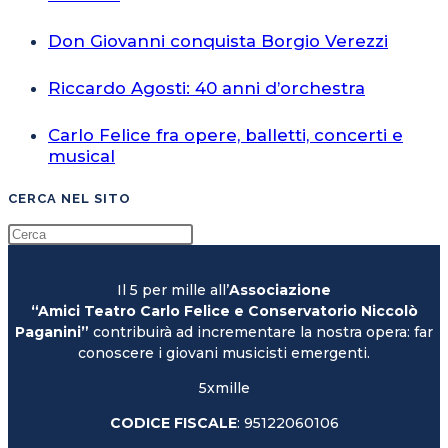
Don Giovanni conquista Borgio Verezzi
Riccardo Agosti: 40 anni d’orchestra
Carlo Felice fra opere, balletti, concerti e
musical
CERCA NEL SITO
Il 5 per mille all’
Associazione
“Amici Teatro Carlo Felice e Conservatorio Niccolò
Paganini”
contribuirà ad incrementare la nostra opera: far
conoscere i giovani musicisti emergenti.
5xmille
CODICE FISCALE
: 95122060106