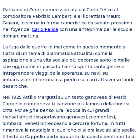
Parliamo di
Zena,
commissionata dal Carlo Felice al
compositore Fabrizio Lamberti e al librettista Mauro
Graiani, in scena in forma cameristica da sabato prossimo
nel foyer del
Carlo Felice
con una anteprima per le scuole
domani mattina.
La fuga dalle guerre (e mai come in questo momento si
tratta di un tema di drammatica attualità) come la
aspirazione a una vita sociale più decorosa sono le molle
che oggi come in passato hanno spinto tanta gente a
intraprendere viaggi della speranza, su navi, su
imbarcazioni di fortuna o a piedi o su carri attraverso lande
desertiche.
Nel 1925 Attilio Margutti su un testo genovese di Mario
Cappello componeva la canzone più famosa della nostra
città,
Ma se ghe penso
. Era l’epoca in cui grandi
transatlantici trasportavano genovesi, piemontesi,
lombardi, veneti oltreoceano a cercare fortuna. In tutti
rimaneva la nostalgia di quel che ci si era lasciati alle spalle.
Il testo di Cappello parte appunto da questo sentimento di