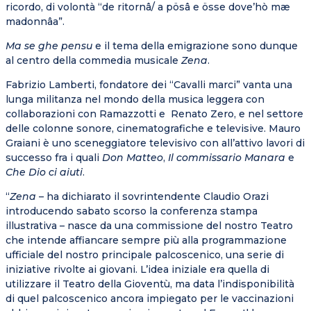
ricordo, di volontà “de ritornâ/ a pösâ e össe dove’hò mæ
madonnâa”.
Ma se ghe pensu
e il tema della emigrazione sono dunque
al centro della commedia musicale
Zena
.
Fabrizio Lamberti, fondatore dei “Cavalli marci” vanta una
lunga militanza nel mondo della musica leggera con
collaborazioni con Ramazzotti e Renato Zero, e nel settore
delle colonne sonore, cinematografiche e televisive. Mauro
Graiani è uno sceneggiatore televisivo con all’attivo lavori di
successo fra i quali
Don Matteo
,
Il commissario Manara
e
Che Dio ci aiuti
.
“
Zena
– ha dichiarato il sovrintendente Claudio Orazi
introducendo sabato scorso la conferenza stampa
illustrativa – nasce da una commissione del nostro Teatro
che intende affiancare sempre più alla programmazione
ufficiale del nostro principale palcoscenico, una serie di
iniziative rivolte ai giovani. L’idea iniziale era quella di
utilizzare il Teatro della Gioventù, ma data l’indisponibilità
di quel palcoscenico ancora impiegato per le vaccinazioni