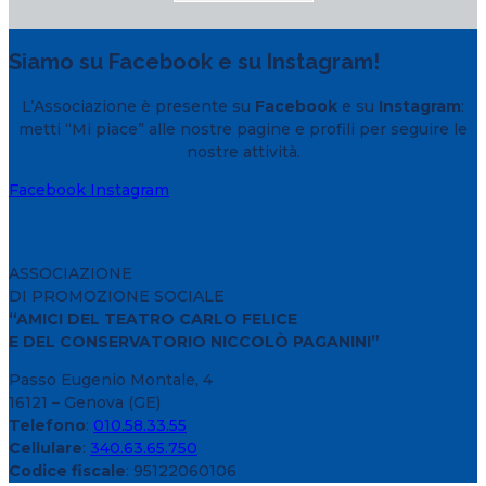
Siamo su Facebook e su Instagram!
L’Associazione è presente su
Facebook
e su
Instagram
:
metti “Mi piace” alle nostre pagine e profili per seguire le
nostre attività.
Facebook
Instagram
ASSOCIAZIONE
DI PROMOZIONE SOCIALE
“AMICI DEL TEATRO CARLO FELICE
E DEL CONSERVATORIO NICCOLÒ PAGANINI”
Passo Eugenio Montale, 4
16121 – Genova (GE)
Telefono
:
010.58.33.55
Cellulare
:
340.63.65.750
Codice fiscale
: 95122060106