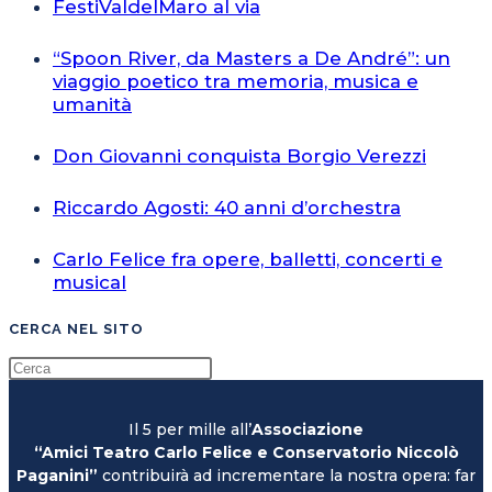
FestiValdelMaro al via
“Spoon River, da Masters a De André”: un
viaggio poetico tra memoria, musica e
umanità
Don Giovanni conquista Borgio Verezzi
Riccardo Agosti: 40 anni d’orchestra
Carlo Felice fra opere, balletti, concerti e
musical
CERCA NEL SITO
Il 5 per mille all’
Associazione
“Amici Teatro Carlo Felice e Conservatorio Niccolò
Paganini”
contribuirà ad incrementare la nostra opera: far