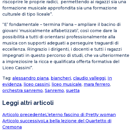
riscoprire le proprie radici, permettendo ai ragazzi sia una
formazione musicale approfondita sia una formazione
culturale di tipo liceale”.
“E’ fondamentale – termina Piana – ampliare il bacino di
giovani ‘musicalmente alfabetizzati’, così come dare la
possibilità a tutti di orientarsi professionalmente alla
musica con supporti adeguati a perseguire traguardi di
eccellenza. Ringrazio i dirigenti, i docenti e tutti i ragazzi
impegnati in questo percorso di studi, che va ulteriormente
a impreziosire la ricca e qualificata offerta formativa del
Liceo Cassini”.
Tag
:
alessandro piana
,
biancheri
,
claudio valleggi
,
In
evidenza
,
liceo cassini
,
liceo musicale
,
mara ferrero
,
orchestra sanremo
,
Sanremo
,
suetta
Leggi altri articoli
Articolo precedente
L’eterno fascino di Pretty woman
Articolo successivo
La bella lezione del Quartetto di
Cremona