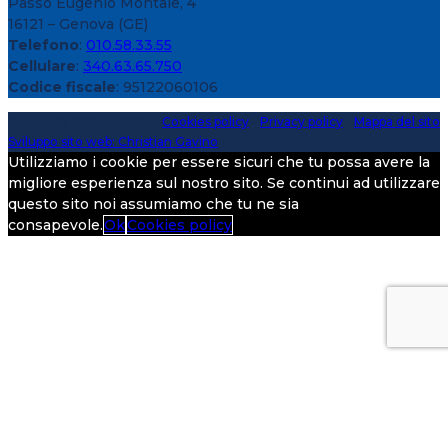
Passo Eugenio Montale, 4
16121 – Genova (GE)
Telefono
:
010.58.33.55
Cellulare
:
340.63.65.750
Codice fiscale
: 95122060106
Copyright 2020 > 2026 -
Cookies policy
-
Privacy policy
-
Mappa del sito
Sviluppo sito web: Christian Gavino
Utilizziamo i cookie per essere sicuri che tu possa avere la
migliore esperienza sul nostro sito. Se continui ad utilizzare
questo sito noi assumiamo che tu ne sia
consapevole.
Ok
Cookies policy