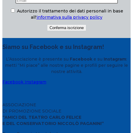
Autorizzo il trattamento dei dati personali in base
all'
informativa sulla privacy policy
Siamo su Facebook e su Instagram!
L’Associazione è presente su
Facebook
e su
Instagram
:
metti “Mi piace” alle nostre pagine e profili per seguire le
nostre attività.
Facebook
Instagram
ASSOCIAZIONE
DI PROMOZIONE SOCIALE
“AMICI DEL TEATRO CARLO FELICE
E DEL CONSERVATORIO NICCOLÒ PAGANINI”