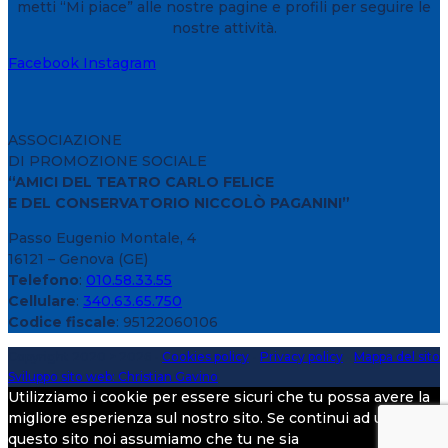
metti “Mi piace” alle nostre pagine e profili per seguire le
nostre attività.
Facebook
Instagram
ASSOCIAZIONE
DI PROMOZIONE SOCIALE
“AMICI DEL TEATRO CARLO FELICE
E DEL CONSERVATORIO NICCOLÒ PAGANINI”
Passo Eugenio Montale, 4
16121 – Genova (GE)
Telefono
:
010.58.33.55
Cellulare
:
340.63.65.750
Codice fiscale
: 95122060106
Copyright 2020 > 2026 -
Cookies policy
-
Privacy policy
-
Mappa del sito
Sviluppo sito web: Christian Gavino
Utilizziamo i cookie per essere sicuri che tu possa avere la
migliore esperienza sul nostro sito. Se continui ad utilizzare
questo sito noi assumiamo che tu ne sia