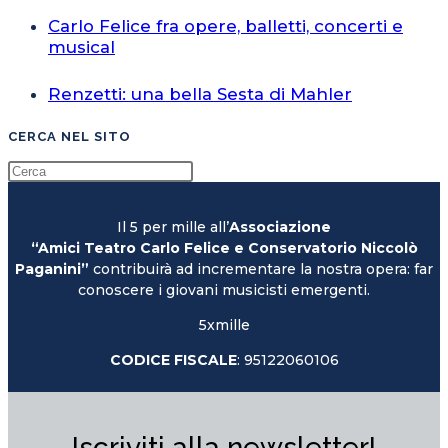
Carlo Felice fra opere, balletti, concerti e
musical
Renzetti: una bella Sesta di Mahler
CERCA NEL SITO
Il 5 per mille all’
Associazione
“Amici Teatro Carlo Felice e Conservatorio Niccolò
Paganini”
contribuirà ad incrementare la nostra opera: far
conoscere i giovani musicisti emergenti.
5xmille
CODICE FISCALE
: 95122060106
Iscriviti alla newsletter!