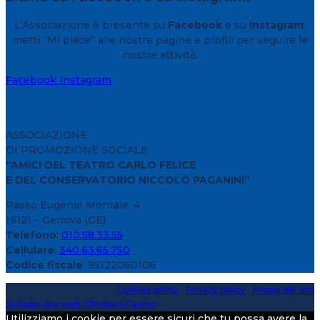
L’Associazione è presente su
Facebook
e su
Instagram
:
metti “Mi piace” alle nostre pagine e profili per seguire le
nostre attività.
Facebook
Instagram
ASSOCIAZIONE
DI PROMOZIONE SOCIALE
“AMICI DEL TEATRO CARLO FELICE
E DEL CONSERVATORIO NICCOLÒ PAGANINI”
Passo Eugenio Montale, 4
16121 – Genova (GE)
Telefono
:
010.58.33.55
Cellulare
:
340.63.65.750
Codice fiscale
: 95122060106
Copyright 2020 > 2026 -
Cookies policy
-
Privacy policy
-
Mappa del sito
Sviluppo sito web: Christian Gavino
Utilizziamo i cookie per essere sicuri che tu possa avere la