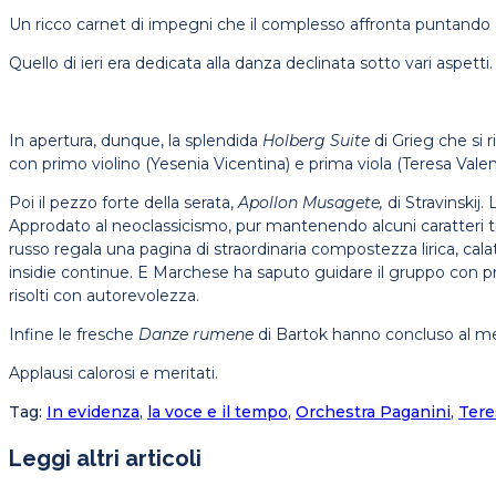
Un ricco carnet di impegni che il complesso affronta puntando 
Quello di ieri era dedicata alla danza declinata sotto vari aspett
In apertura, dunque, la splendida
Holberg Suite
di Grieg che si 
con primo violino (Yesenia Vicentina) e prima viola (Teresa Valen
Poi il pezzo forte della serata,
Apollon Musagete,
di Stravinskij.
Approdato al neoclassicismo, pur mantenendo alcuni caratteri tipici
russo regala una pagina di straordinaria compostezza lirica, cala
insidie continue. E Marchese ha saputo guidare il gruppo con pre
risolti con autorevolezza.
Infine le fresche
Danze rumene
di Bartok hanno concluso al meg
Applausi calorosi e meritati.
Tag
:
In evidenza
,
la voce e il tempo
,
Orchestra Paganini
,
Tere
Leggi altri articoli