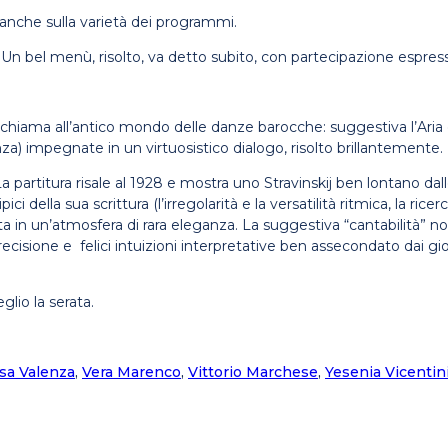
anche sulla varietà dei programmi.
i. Un bel menù, risolto, va detto subito, con partecipazione espress
richiama all’antico mondo delle danze barocche: suggestiva l’Aria ce
za) impegnate in un virtuosistico dialogo, risolto brillantemente.
 La partitura risale al 1928 e mostra uno Stravinskij ben lontano da
 della sua scrittura (l’irregolarità e la versatilità ritmica, la ric
ta in un’atmosfera di rara eleganza. La suggestiva “cantabilità” no
cisione e felici intuizioni interpretative ben assecondato dai giov
lio la serata.
sa Valenza
,
Vera Marenco
,
Vittorio Marchese
,
Yesenia Vicentin