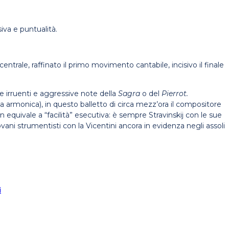
iva e puntualità.
ntrale, raffinato il primo movimento cantabile, incisivo il finale
lle irruenti e aggressive note della
Sagra
o del
Pierrot.
erca armonica), in questo balletto di circa mezz’ora il compositore
n equivale a “facilità” esecutiva: è sempre Stravinskij con le sue
ani strumentisti con la Vicentini ancora in evidenza negli assoli
i