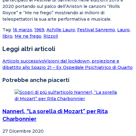
partecipato al Festival di Sanremo nelle edizioni 2019 e
2020 portando sul palco dell’Ariston le canzoni “Rolls
Royce” e “Me ne frego” mostrando ai milioni di
telespettatori la sua arte performativa e musicale.
Tag
:
16 marzo
,
1969
,
Achille Lauro
,
Festival Sanremo
,
Lauro
,
libro
,
Me ne frego
,
Rizzoli
Leggi altri articoli
Articolo successivo
Visioni dal lockdown, proiezione e
dibattito allo Spazio 21 – Ex Ospedale Psichiatrico di Quarto
Potrebbe anche piacerti
Nannerl, “La sorella di Mozart” per Rita
Charbonnier
27 Dicembre 2020