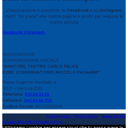
L’Associazione è presente su
Facebook
e su
Instagram
:
metti “Mi piace” alle nostre pagine e profili per seguire le
nostre attività.
Facebook
Instagram
ASSOCIAZIONE
DI PROMOZIONE SOCIALE
“AMICI DEL TEATRO CARLO FELICE
E DEL CONSERVATORIO NICCOLÒ PAGANINI”
Passo Eugenio Montale, 4
16121 – Genova (GE)
Telefono
:
010.58.33.55
Cellulare
:
340.63.65.750
Codice fiscale
: 95122060106
Copyright 2020 > 2026 -
Cookies policy
-
Privacy policy
-
Mappa del sito
Sviluppo sito web: Christian Gavino
Utilizziamo i cookie per essere sicuri che tu possa avere la