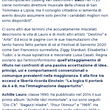
contemporaneo Ludwig Van Beethoven.
Bach
nel 1723
viene nominato direttore musicale della chiesa di San
Tommaso a Lipsia, ma il consiglio cittadino si lamenta di
averlo dovuto assumere solo perché i candidati migliori non
sono disponibili”.
Ci sono altri due termini che accuratamente miscelati
descrivono la vita di Lauro e di molti altri artisti: “Destino” e
“Arte”. Ed ecco le pagine con le sue trasmutazioni che
tanto hanno fatto parlare di sé al Festival di Sanremo 2020
come San Francesco surrealista, Ziggy Stardust, Elisabetta I
Tudor, o la musa ispiratrice e mecenate Luisa Casati. Regna
sovrano qui l’anticonformismo:
quell’atteggiamento di
rifiuto nei confronti di una passiva accettazione di idee,
principi, usi e comportamenti convenzionali o
comunque prevalenti nella maggioranza. E alla fine tra
eccessi e libertà ricorda Einstein: “La logica ti porterà
da A a B, ma l’immaginazione dappertutto”.
Achille Lauro
, classe 1990, ha pubblicato nel 2014 il suo
primo album “Achille Idol Immortale”, a cui sono seguiti
“Dio C’è”. “Ragazzi Madre”, “Pour l’Amour” e “1969”. Ha