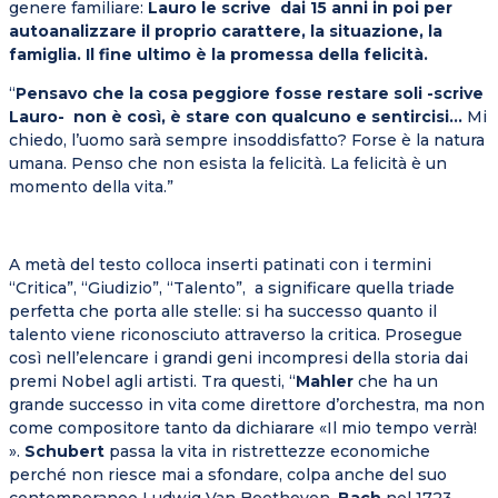
genere familiare:
Lauro le scrive dai 15 anni in poi per
autoanalizzare il proprio carattere, la situazione, la
famiglia. Il fine ultimo è la promessa della felicità.
“
Pensavo che la cosa peggiore fosse restare soli -scrive
Lauro- non è così, è stare con qualcuno e sentircisi…
Mi
chiedo, l’uomo sarà sempre insoddisfatto? Forse è la natura
umana. Penso che non esista la felicità. La felicità è un
momento della vita.”
A metà del testo colloca inserti patinati con i termini
“Critica”, “Giudizio”, “Talento”, a significare quella triade
perfetta che porta alle stelle: si ha successo quanto il
talento viene riconosciuto attraverso la critica. Prosegue
così nell’elencare i grandi geni incompresi della storia dai
premi Nobel agli artisti. Tra questi, “
Mahler
che ha un
grande successo in vita come direttore d’orchestra, ma non
come compositore tanto da dichiarare «Il mio tempo verrà!
».
Schubert
passa la vita in ristrettezze economiche
perché non riesce mai a sfondare, colpa anche del suo