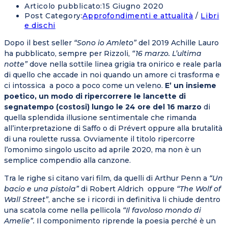
Articolo pubblicato:
15 Giugno 2020
Post Category:
Approfondimenti e attualità
/
Libri
e dischi
Dopo il best seller
“Sono io Amleto”
del 2019 Achille Lauro
ha pubblicato, sempre per Rizzoli,
“16 marzo. L’ultima
notte”
dove nella sottile linea grigia tra onirico e reale parla
di quello che accade in noi quando un amore ci trasforma e
ci intossica a poco a poco come un veleno.
E’ un insieme
poetico, un modo di ripercorrere le lancette di
segnatempo (costosi) lungo le 24 ore del 16 marzo
di
quella splendida illusione sentimentale che rimanda
all’interpretazione di Saffo o di Prévert oppure alla brutalità
di una roulette russa. Ovviamente il titolo ripercorre
l’omonimo singolo uscito ad aprile 2020, ma non è un
semplice compendio alla canzone.
Tra le righe si citano vari film, da quelli di Arthur Penn a
“Un
bacio e una pistola”
di Robert Aldrich oppure
“The Wolf of
Wall Street”
, anche se i ricordi in definitiva li chiude dentro
una scatola come nella pellicola
“Il favoloso mondo di
Amelie”.
Il componimento riprende la poesia perché è un