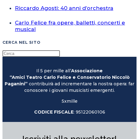
Riccardo Agosti: 40 anni d’orchestra
Carlo Felice fra opere, balletti, concerti e
musical
CERCA NEL SITO
Il 5 per mille all’
Associazione
“Amici Teatro Carlo Felice e Conservatorio Niccolò
Paganini”
contribuirà ad incrementare la nostra opera: far
conoscere i giovani musicisti emergenti.
5xmille
CODICE FISCALE
: 95122060106