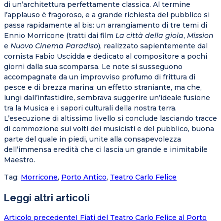
di un’architettura perfettamente classica. Al termine
l’applauso è fragoroso, e a grande richiesta del pubblico si
passa rapidamente al bis: un arrangiamento di tre temi di
Ennio Morricone (tratti dai film
La città della gioia
,
Mission
e
Nuovo Cinema Paradiso
), realizzato sapientemente dal
cornista Fabio Uscidda e dedicato al compositore a pochi
giorni dalla sua scomparsa. Le note si susseguono
accompagnate da un improvviso profumo di frittura di
pesce e di brezza marina: un effetto straniante, ma che,
lungi dall’infastidire, sembrava suggerire un’ideale fusione
tra la Musica e i sapori culturali della nostra terra.
L’esecuzione di altissimo livello si conclude lasciando tracce
di commozione sui volti dei musicisti e del pubblico, buona
parte del quale in piedi, unite alla consapevolezza
dell’immensa eredità che ci lascia un grande e inimitabile
Maestro.
Tag
:
Morricone
,
Porto Antico
,
Teatro Carlo Felice
Leggi altri articoli
Articolo precedente
I Fiati del Teatro Carlo Felice al Porto