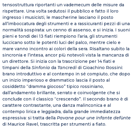
tensostruttura riportanti un vademecum delle misure da
rispettare. Una volta sedutosi il pubblico e fatto il loro
ingresso i musicisti, le mascherine lasciano il posto
all’imboccatura degli strumenti e a rassicuranti pezzi di una
normalità sospirata: un cenno di assenso, e si inizia. I suoni
pieni e tondi dei 13 fiati riempiono l’aria, gli strumenti
luccicano sotto le potenti luci del palco, mentre cielo e
mare vanno incontro ai colori della sera. Risaltano subito la
sincronia e l’intesa, ancor più notevoli vista la mancanza di
un direttore. Si inizia con la trascrizione per 14 fiati e
timpani della
Sinfonia
da
Tancredi
di Gioachino Rossini:
brano introduttivo e al contempo in sé compiuto, che dopo
un inizio imperioso e drammatico lascia il posto al
cosiddetto “dramma giocoso” tipico rossiniano,
dall’andamento brillante, serrato e coinvolgente che si
conclude con il classico “crescendo”. Il secondo brano è di
carattere contrastante, una danza malinconica e al
contempo lirica e leggiadra, dalla grande immediatezza
espressiva: si tratta della
Pavane pour une infante defùnte
di Maurice Ravel, trascritta per strumenti a fiato.