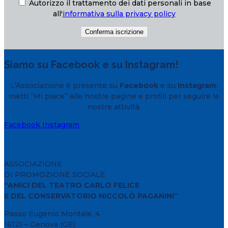
Autorizzo il trattamento dei dati personali in base
all'
informativa sulla privacy policy
Siamo su Facebook e su Instagram!
L’Associazione è presente su
Facebook
e su
Instagram
:
metti “Mi piace” alle nostre pagine e profili per seguire le
nostre attività.
Facebook
Instagram
ASSOCIAZIONE
DI PROMOZIONE SOCIALE
“AMICI DEL TEATRO CARLO FELICE
E DEL CONSERVATORIO NICCOLÒ PAGANINI”
Passo Eugenio Montale, 4
16121 – Genova (GE)