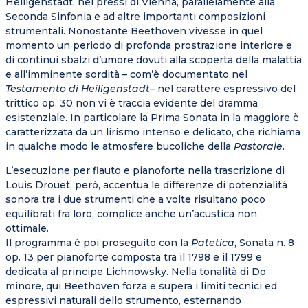
Heiligenstadt, nei pressi di Vienna, parallelamente alla
Seconda Sinfonia e ad altre importanti composizioni
strumentali. Nonostante Beethoven vivesse in quel
momento un periodo di profonda prostrazione interiore e
di continui sbalzi d’umore dovuti alla scoperta della malattia
e all’imminente sordità – com’è documentato nel
Testamento di Heiligenstadt
– nel carattere espressivo del
trittico op. 30 non vi è traccia evidente del dramma
esistenziale. In particolare la Prima Sonata in la maggiore è
caratterizzata da un lirismo intenso e delicato, che richiama
in qualche modo le atmosfere bucoliche della
Pastorale
.
L’esecuzione per flauto e pianoforte nella trascrizione di
Louis Drouet, però, accentua le differenze di potenzialità
sonora tra i due strumenti che a volte risultano poco
equilibrati fra loro, complice anche un’acustica non
ottimale.
Il programma è poi proseguito con la
Patetica
, Sonata n. 8
op. 13 per pianoforte composta tra il 1798 e il 1799 e
dedicata al principe Lichnowsky. Nella tonalità di Do
minore, qui Beethoven forza e supera i limiti tecnici ed
espressivi naturali dello strumento, esternando