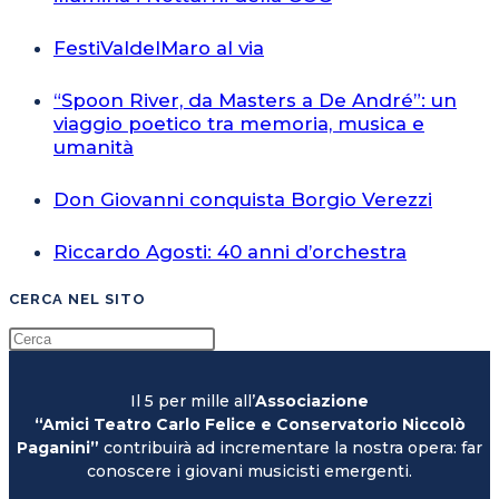
FestiValdelMaro al via
“Spoon River, da Masters a De André”: un
viaggio poetico tra memoria, musica e
umanità
Don Giovanni conquista Borgio Verezzi
Riccardo Agosti: 40 anni d’orchestra
CERCA NEL SITO
Il 5 per mille all’
Associazione
“Amici Teatro Carlo Felice e Conservatorio Niccolò
Paganini”
contribuirà ad incrementare la nostra opera: far
conoscere i giovani musicisti emergenti.