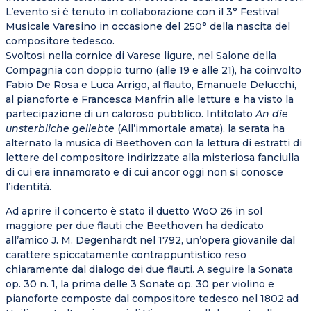
L’evento si è tenuto in collaborazione con il 3° Festival
Musicale Varesino in occasione del 250° della nascita del
compositore tedesco.
Svoltosi nella cornice di Varese ligure, nel Salone della
Compagnia con doppio turno (alle 19 e alle 21), ha coinvolto
Fabio De Rosa e Luca Arrigo, al flauto, Emanuele Delucchi,
al pianoforte e Francesca Manfrin alle letture e ha visto la
partecipazione di un caloroso pubblico. Intitolato
An die
unsterbliche geliebte
(All’immortale amata), la serata ha
alternato la musica di Beethoven con la lettura di estratti di
lettere del compositore indirizzate alla misteriosa fanciulla
di cui era innamorato e di cui ancor oggi non si conosce
l’identità.
Ad aprire il concerto è stato il duetto WoO 26 in sol
maggiore per due flauti che Beethoven ha dedicato
all’amico J. M. Degenhardt nel 1792, un’opera giovanile dal
carattere spiccatamente contrappuntistico reso
chiaramente dal dialogo dei due flauti. A seguire la Sonata
op. 30 n. 1, la prima delle 3 Sonate op. 30 per violino e
pianoforte composte dal compositore tedesco nel 1802 ad