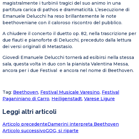
magistralmente i turbinii tragici del suo animo in una
partitura carica di pathos e drammaticità. L’esecuzione di
Emanuele Delucchi ha reso brillantemente le note
beethoveniane con il caloroso riscontro del pubblico.
A chiudere il concerto il duetto op. 82, nella trascrizione per
due flauti e pianoforte di Delucchi, preceduto dalla lettura
dei versi originali di Metastasio.
Giovedì Emanuele Delucchi tornerà ad esibirsi nella stessa
sala, questa volta in duo con la pianista Valentina Messa,
ancora per i due Festival e ancora nel nome di Beethoven.
Tag
:
Beethoven
,
Festival Musicale Varesino
,
Festival
Paganiniano di Carro
,
Heiligenstadt
,
Varese Ligure
Leggi altri articoli
Articolo precedente
Damerini interpreta Beethoven
Articolo successivo
GOG, si riparte