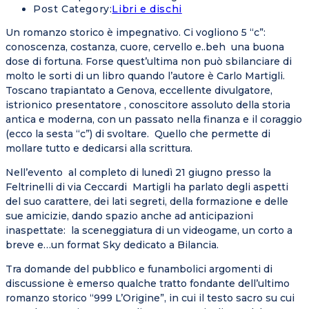
Post Category:
Libri e dischi
Un romanzo storico è impegnativo. Ci vogliono 5 “c”:
conoscenza, costanza, cuore, cervello e..beh una buona
dose di fortuna. Forse quest’ultima non può sbilanciare di
molto le sorti di un libro quando l’autore è Carlo Martigli.
Toscano trapiantato a Genova, eccellente divulgatore,
istrionico presentatore , conoscitore assoluto della storia
antica e moderna, con un passato nella finanza e il coraggio
(ecco la sesta “c”) di svoltare. Quello che permette di
mollare tutto e dedicarsi alla scrittura.
Nell’evento al completo di lunedì 21 giugno presso la
Feltrinelli di via Ceccardi Martigli ha parlato degli aspetti
del suo carattere, dei lati segreti, della formazione e delle
sue amicizie, dando spazio anche ad anticipazioni
inaspettate: la sceneggiatura di un videogame, un corto a
breve e…un format Sky dedicato a Bilancia.
Tra domande del pubblico e funambolici argomenti di
discussione è emerso qualche tratto fondante dell’ultimo
romanzo storico “999 L’Origine”, in cui il testo sacro su cui