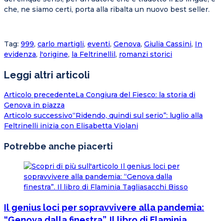
che, ne siamo certi, porta alla ribalta un nuovo best seller.
Tag
:
999
,
carlo martigli
,
eventi
,
Genova
,
Giulia Cassini
,
In
evidenza
,
l'origine
,
la Feltrinellil
,
romanzi storici
Leggi altri articoli
Articolo precedente
La Congiura del Fiesco: la storia di
Genova in piazza
Articolo successivo
“Ridendo, quindi sul serio”: luglio alla
Feltrinelli inizia con Elisabetta Violani
Potrebbe anche piacerti
Il genius loci per sopravvivere alla pandemia:
“Genova dalla finestra”. Il libro di Flaminia