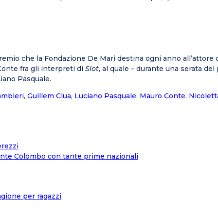
remio che la Fondazione De Mari destina ogni anno all’attore o
Conte fra gli interpreti di
Slot
, al quale – durante una serata de
iano Pasquale.
mbieri
,
Guillem Clua
,
Luciano Pasquale
,
Mauro Conte
,
Nicolett
erezzi
nente Colombo con tante prime nazionali