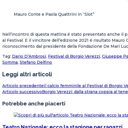
Mauro Conte e Paola Quattrini in “Slot”
Nell’incontro di questa mattina é stato presentato anche il p
al Festival. E il vincitore dell’edizione 2021 é risultato Mauro 
riconoscimento dal presidente della Fondazione De Mari Luc
Tag
:
Dario D’Ambrosi
,
Festival di Borgio Verezzi
,
Giuseppe Pa
Somma
,
Stefano Delfino
Leggi altri articoli
Articolo precedente
Il calcio femminile al Festival di Borgio V
Articolo successivo
Borgio Verezzi: dalla strana coppia al te
Potrebbe anche piacerti
Teatro Nazionale: ecco la stagione per ragazzi