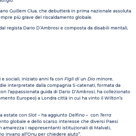
Borgio.
ano Guillem Clua, che debutterà in prima nazionale assoluta
sempre più grave del riscaldamento globale.
 dal regista Dario D’Ambrosi e composta da disabili mentali,
 sociali, iniziato anni fa con
Figli di un Dio minore
,
ie interpretate dalla compagnia S-catenati, formata da
e, con l’appassionata guida di Dario D’Ambrosi, ha collezionato
mento Europeo) a Londra città in cui ha vinto il Wilton’s
sa estate con
Slot
– ha aggiunto Delfino – con
Terra
nto globale e dello scarso interesse che diversi Paesi
n amarezza I rappresentanti istituzionali di Malvati,
o invano all’Onu per chiedere aiuto”.