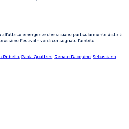
 all’attrice emergente che si siano particolarmente distinti
l prossimo Festival – verrà consegnato l’ambito
a Robello
,
Paola Quattrini
,
Renato Dacquino
,
Sebastiano