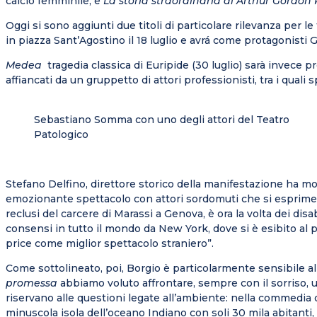
calcio femminile, e
La storia straordinaria di Arthur Gordon
Oggi si sono aggiunti due titoli di particolare rilevanza per l
in piazza Sant’Agostino il 18 luglio e avrá come protagonisti
Medea
tragedia classica di Euripide (30 luglio) sarà invece 
affiancati da un gruppetto di attori professionisti, tra i qual
Sebastiano Somma con uno degli attori del Teatro
Patologico
Stefano Delfino, direttore storico della manifestazione ha mot
emozionante spettacolo con attori sordomuti che si esprimev
reclusi del carcere di Marassi a Genova, è ora la volta dei disa
consensi in tutto il mondo da New York, dove si è esibito al 
price come miglior spettacolo straniero”.
Come sottolineato, poi, Borgio è particolarmente sensibile al
promessa
abbiamo voluto affrontare, sempre con il sorriso, 
riservano alle questioni legate all’ambiente: nella commedia d
minuscola isola dell’oceano Indiano con soli 30 mila abitant