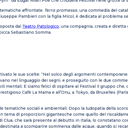
 Pym
”
da Edgar Allan Poe che chiuderà Festival nelle grotte di 
e tematiche affrontate.
Terra promessa
, una commedia del catal
 Giuseppe Pambieri con la figlia Micol, è dedicata al problema 
proposta dal
Teatro Patologico
, una compagnia, creata e diretta
i spicca Sebastiano Somma.
ivato le sue scelte: “Nel solco degli argomenti contemporanei e
ano nel linguaggio dei segni, e proseguito con le due commed
bili mentali. E siamo felici di ospitare al Festival il gruppo ch
prestigioso Café La Mama e all’Onu, a Tokyo, da Bruxelles (Parla
le tematiche sociali e ambientali: Dopo la ludopatia della scor
un tema di proporzioni gigantesche come quello del riscaldame
i Clua, che sarà presente al debutto in Italia, lo constatano co
i, destinata a scomparire sommersa dalle acque, quando si recan