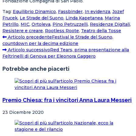
Fondazione Compagnia di San Paolo.
Tag
:
Equilibrio Dinamico
,
Fassbinder
,
In evidenza
,
Jozef
Frucek
,
Le Strade del Suono
,
Linda Kapetanea
,
Marina
Petrillo
,
MIC
,
Ortoleva
,
Pino Petruzzelli
,
Residenze Digitali
,
Resistere e creare
,
Rootless Roote
,
Teatro della Tosse
Articolo precedente
Festival le Strade del Suono,
countdown per la decima edizione
Articolo successivo
Red Tears, prima presentazione alla
Feltrinelli di Genova per Eleonora Gaggero
Potrebbe anche piacerti
Premio Chiesa: fra i vincitori Anna Laura Messeri
23 Dicembre 2020