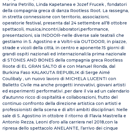
Marina Petrillo, Linda Kapetanea e Jozef Frucek , fondatori
della compagnia greca di danza Rootless Root. La rassegna,
in stretta connessione con territorio, associazioni,
operatorie festival, presenta dal 24 settembre all’8 ottobre
spettacoli, musica,incontri,laboratori,performance,
presentazioni, sia INDOOR-nelle diverse sale teatrali che
gestiamo in S. Agostino e a Voltri-sia OUTDOOR, in piazze,
strade e vicoli della città, in centro e aponente.15 giorni di
grandi ospiti nazionali ed internazionali:la prima nazionale
di STONES AND BONES della compagnia greca Rootless
Roote di EL GRAN SALTO di e con Manuel Ronda, dal
Burkina Faso KALAKUTA REPUBLIK di Serge Aimé
Coulibaly , un nuovo lavoro di MICHELA LUCENTI con
Balletto Civile ma anche progetti innovativi, giovani artisti
ed esperimenti performativi ,per dare il via ad un calendario
d’autunno ricco di ospitalità e collaborazioni, frutto del
continuo confronto della direzione artistica con artisti e
professionisti della scena e di altri ambiti disciplinari. Nelle
sale di S. Agostino in ottobre il ritorno di Flavia Mastrella e
Antonio Rezza, Leoni d’oro alla carriera nel 2018,con la
ripresa dello spettacolo ANELANTE, l’arrivo dei cinque