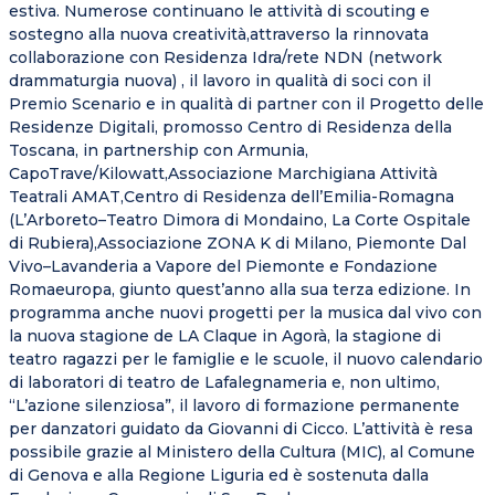
estiva. Numerose continuano le attività di scouting e
sostegno alla nuova creatività,attraverso la rinnovata
collaborazione con Residenza Idra/rete NDN (network
drammaturgia nuova) , il lavoro in qualità di soci con il
Premio Scenario e in qualità di partner con il Progetto delle
Residenze Digitali, promosso Centro di Residenza della
Toscana, in partnership con Armunia,
CapoTrave/Kilowatt,Associazione Marchigiana Attività
Teatrali AMAT,Centro di Residenza dell’Emilia-Romagna
(L’Arboreto–Teatro Dimora di Mondaino, La Corte Ospitale
di Rubiera),Associazione ZONA K di Milano, Piemonte Dal
Vivo–Lavanderia a Vapore del Piemonte e Fondazione
Romaeuropa, giunto quest’anno alla sua terza edizione. In
programma anche nuovi progetti per la musica dal vivo con
la nuova stagione de LA Claque in Agorà, la stagione di
teatro ragazzi per le famiglie e le scuole, il nuovo calendario
di laboratori di teatro de Lafalegnameria e, non ultimo,
“L’azione silenziosa”, il lavoro di formazione permanente
per danzatori guidato da Giovanni di Cicco. L’attività è resa
possibile grazie al Ministero della Cultura (MIC), al Comune
di Genova e alla Regione Liguria ed è sostenuta dalla