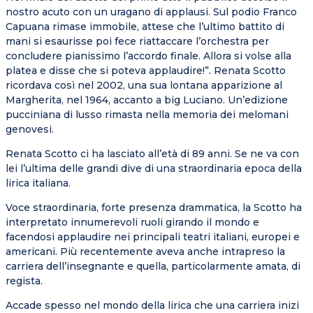
nostro acuto con un uragano di applausi. Sul podio Franco
Capuana rimase immobile, attese che l’ultimo battito di
mani si esaurisse poi fece riattaccare l’orchestra per
concludere pianissimo l’accordo finale. Allora si volse alla
platea e disse che si poteva applaudire!”. Renata Scotto
ricordava così nel 2002, una sua lontana apparizione al
Margherita, nel 1964, accanto a big Luciano. Un’edizione
pucciniana di lusso rimasta nella memoria dei melomani
genovesi.
Renata Scotto ci ha lasciato all’età di 89 anni. Se ne va con
lei l’ultima delle grandi dive di una straordinaria epoca della
lirica italiana.
Voce straordinaria, forte presenza drammatica, la Scotto ha
interpretato innumerevoli ruoli girando il mondo e
facendosi applaudire nei principali teatri italiani, europei e
americani. Più recentemente aveva anche intrapreso la
carriera dell’insegnante e quella, particolarmente amata, di
regista.
Accade spesso nel mondo della lirica che una carriera inizi