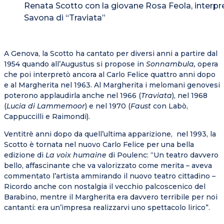
Renata Scotto con la giovane Rosa Feola, interpr
Savona di “Traviata”
A Genova, la Scotto ha cantato per diversi anni a partire dal
1954 quando all’Augustus si propose in
Sonnambula,
opera
che poi interpretò ancora al Carlo Felice quattro anni dopo
e al Margherita nel 1963. Al Margherita i melomani genovesi
poterono applaudirla anche nel 1966 (
Traviata
), nel 1968
(
Lucia di Lammemoor
) e nel 1970 (
Faust
con Labò,
Cappuccilli e Raimondi).
Ventitrè anni dopo da quell’ultima apparizione, nel 1993, la
Scotto è tornata nel nuovo Carlo Felice per una bella
edizione di
La voix humaine
di Poulenc: “Un teatro davvero
bello, affascinante che va valorizzato come merita – aveva
commentato l’artista ammirando il nuovo teatro cittadino –
Ricordo anche con nostalgia il vecchio palcoscenico del
Barabino, mentre il Margherita era davvero terribile per noi
cantanti: era un’impresa realizzarvi uno spettacolo lirico”.