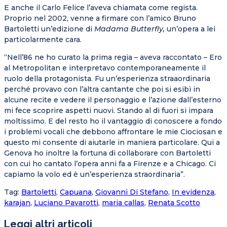
E anche il Carlo Felice l’aveva chiamata come regista.
Proprio nel 2002, venne a firmare con l’amico Bruno
Bartoletti un’edizione di
Madama Butterfly,
un’opera a lei
particolarmente cara.
“Nell’86 ne ho curato la prima regia – aveva raccontato – Ero
al Metropolitan e interpretavo contemporaneamente il
ruolo della protagonista. Fu un’esperienza straaordinaria
perché provavo con l’altra cantante che poi si esibì in
alcune recite e vedere il personaggio e l’azione dall’esterno
mi fece scoprire aspetti nuovi. Stando al di fuori si impara
moltissimo. E del resto ho il vantaggio di conoscere a fondo
i problemi vocali che debbono affrontare le mie Ciociosan e
questo mi consente di aiutarle in maniera particolare. Qui a
Genova ho inoltre la fortuna di collaborare con Bartoletti
con cui ho cantato l’opera anni fa a Firenze e a Chicago. Ci
capiamo la volo ed è un’esperienza straordinaria”.
Tag
:
Bartoletti
,
Capuana
,
Giovanni Di Stefano
,
In evidenza
,
karajan
,
Luciano Pavarotti
,
maria callas
,
Renata Scotto
Leggi altri articoli