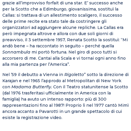
grazie all’improvviso forfait di una star. E’ successo anche
per la Scotto che a Edimburgo, giovanissima, sostituì la
Callas: si trattava di un allestimento scaligero, il successo
delle prime recite era stato tale da costringere gli
organizzatori ad aggiungere alcune repliche. La Callas era
però impegnata altrove e allora con due soli giorni di
preavviso, il 3 settembre 1957, Renata Scotto la sostituì: “Mi
andò bene – ha raccontato in seguito – perché quella
Sonnambula
mi portò fortuna. Nel giro di poco tutti si
accorsero di me. Cantai alla Scala e vi tornai ogni anno fino
alla mia partenza per l’America”.
Nel ’59 il debutto a Vienna in
Rigoletto
” sotto la direzione di
Karajan e nel 1965 l’approdo al Metropolitan di New York
con
Madama Butterfly.
Con il Teatro statunitense la Scotto
(dal 1976 trasferitasi ufficialmente in America con la
famiglia) ha avuto un intenso rapporto: più di 300
rappresentazioni fino al 1987! Proprio lì nel 1977 cantò Mimì
ancora accanto a Pavarotti in un grande spettacolo di cui
esiste la registrazione video.