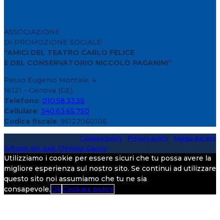
ASSOCIAZIONE
DI PROMOZIONE SOCIALE
“AMICI DEL TEATRO CARLO FELICE
E DEL CONSERVATORIO NICCOLÒ PAGANINI”
Passo Eugenio Montale, 4
16121 – Genova (GE)
Telefono
:
010.58.33.55
Cellulare
:
340.63.65.750
Codice fiscale
: 95122060106
Copyright 2020 > 2026 -
Cookies policy
-
Privacy policy
-
Mappa del sito
Sviluppo sito web: Christian Gavino
Utilizziamo i cookie per essere sicuri che tu possa avere la
migliore esperienza sul nostro sito. Se continui ad utilizzare
questo sito noi assumiamo che tu ne sia
consapevole.
Ok
Cookies policy