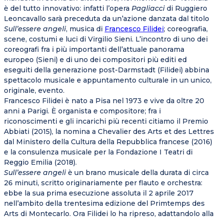
è del tutto innovativo: infatti l’opera
Pagliacci
di Ruggiero
Leoncavallo sarà preceduta da un’azione danzata dal titolo
Sull’essere angeli
, musica di
Francesco Filidei
; coreografia,
scene, costumi e luci di Virgilio Sieni. L’incontro di uno dei
coreografi fra i più importanti dell’attuale panorama
europeo (Sieni) e di uno dei compositori più editi ed
eseguiti della generazione post-Darmstadt (Filidei) abbina
spettacolo musicale e appuntamento culturale in un unico,
originale, evento.
Francesco Filidei è nato a Pisa nel 1973 e vive da oltre 20
anni a Parigi. È organista e compositore; fra i
riconoscimenti e gli incarichi più recenti citiamo il Premio
Abbiati (2015), la nomina a Chevalier des Arts et des Lettres
dal Ministero della Cultura della Repubblica francese (2016)
e la consulenza musicale per la Fondazione I Teatri di
Reggio Emilia (2018).
Sull’essere angeli
è un brano musicale della durata di circa
26 minuti, scritto originariamente per flauto e orchestra:
ebbe la sua prima esecuzione assoluta il 2 aprile 2017
nell’ambito della trentesima edizione del Primtemps des
Arts di Montecarlo. Ora Filidei lo ha ripreso, adattandolo alla