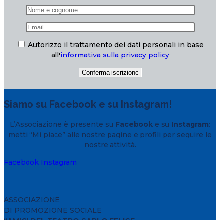
Autorizzo il trattamento dei dati personali in base
all'
informativa sulla privacy policy
Siamo su Facebook e su Instagram!
L’Associazione è presente su
Facebook
e su
Instagram
:
metti “Mi piace” alle nostre pagine e profili per seguire le
nostre attività.
Facebook
Instagram
ASSOCIAZIONE
DI PROMOZIONE SOCIALE