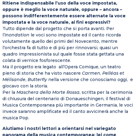
Ritiene indispensabile l’uso della voce impostata,
oppure è meglio la voce naturale, oppure – ancora –
possono indifferentemente essere alternate la voce
impostata e la voce naturale, ai fini espressivi?
Tutto dipende dal progetto che si porta avanti. Per
l’
Inondation
le voci sono impostate ed il canto ricorda
volutamente quello dei primi del Novecento, mentre
l’orchestra fa di tutto e di più per rinnovarsi, quasi un
quadro impressionista sul quale fosse stata gettata una
colata di vernice fosforescente.
Ma il progetto era legato all’Opera Comique, un teatro
pieno di storia che ha visto nascere
Carmen
,
Pelléas et
Mélisande
,
Butterfly
nella versione che conosciamo oggi, e
giocavo con la storia.
Per la
Maschera della Morte Rossa
, scritta per la cerimonia
di chiusura del centenario di Donaueschingen, il festival di
Musica Contemporanea più importante in Germania, le voci
invece saranno amplificate ed il canto avvicinerà anche la
musica Pop.
Aiutiamo i nostri lettori a orientarsi nel variegato
panorama della musica contemporanea: lei come