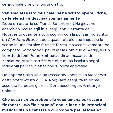
cerimoniale che ci si porta dietro.
Veniamo al teatro musicale: lei ha scritto opere liriche,
ce le elenchi e descriva sommariamente
Dopo un oratorio su Franco Serantini (N.N.) giovane
anarchico ucciso agli inizi degli anni Settanta del
Novecento durante alcuni scontri con la polizia, ho scritto
un
Giordano Bruno
, opera quasi retablo che inquadra le
scene in una cornice formale ferrea; e successivamente ho
composto l’
Inondation
per l’Opera Comique di Parigi, su un
libretto di Joël Pommerat tratto da un racconto di
Zamiatine, storia terrificante che mi ha lasciato segni
indelebili per la violenza che si porta appresso.
Ho appena finito un’altra Passione/Opera sulla
Maschera
della Morte Rossa
di E. A. Poe; sarà eseguita in prima
assoluta fra pochi giorni a Donaueschingen, Amburgo,
Colonia.
Che cosa richiederebbe alla voce umana per essere
“intonata” e/o “in sintonia” con le idee e le intenzioni
musicali di una cantata o di un’opera per lei ideale?