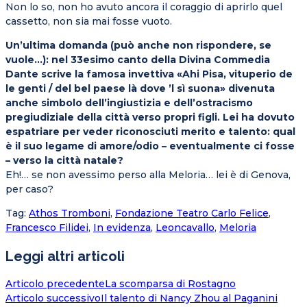
Non lo so, non ho avuto ancora il coraggio di aprirlo quel
cassetto, non sia mai fosse vuoto.
Un’ultima domanda (può anche non rispondere, se
vuole…): nel 33esimo canto della Divina Commedia
Dante scrive la famosa invettiva «Ahi Pisa, vituperio de
le genti / del bel paese là dove ’l sì suona» divenuta
anche simbolo dell’ingiustizia e dell’ostracismo
pregiudiziale della città verso propri figli. Lei ha dovuto
espatriare per veder riconosciuti merito e talento: qual
è il suo legame di amore/odio – eventualmente ci fosse
– verso la città natale?
Eh!… se non avessimo perso alla Meloria… lei è di Genova,
per caso?
Tag
:
Athos Tromboni
,
Fondazione Teatro Carlo Felice
,
Francesco Filidei
,
In evidenza
,
Leoncavallo
,
Meloria
Leggi altri articoli
Articolo precedente
La scomparsa di Rostagno
Articolo successivo
Il talento di Nancy Zhou al Paganini