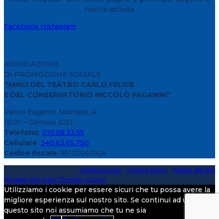
nostre attività.
Facebook
Instagram
ASSOCIAZIONE
DI PROMOZIONE SOCIALE
“AMICI DEL TEATRO CARLO FELICE
E DEL CONSERVATORIO NICCOLÒ PAGANINI”
Passo Eugenio Montale, 4
16121 – Genova (GE)
Telefono
:
010.58.33.55
Cellulare
:
340.63.65.750
Codice fiscale
: 95122060106
Copyright 2020 > 2026 -
Cookies policy
-
Privacy policy
-
Mappa del sito
Sviluppo sito web: Christian Gavino
Utilizziamo i cookie per essere sicuri che tu possa avere la
migliore esperienza sul nostro sito. Se continui ad utilizzare
questo sito noi assumiamo che tu ne sia