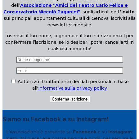
dell’
Associazione “Amici del Teatro Carlo Felice e
Conservatorio Niccolò Paganini”
, sugli articoli de
L’Invito
,
sui principali appuntamenti culturali di Genova, iscriviti alla
newsletter mensile.
Inserisci il tuo nome, cognome e il tuo indirizzo email per
confermare l’iscrizione; se lo desideri, potrai cancellarti in
qualsiasi momento!
Autorizzo il trattamento dei dati personali in base
all'
informativa sulla privacy policy
Siamo su Facebook e su Instagram!
L’Associazione è presente su
Facebook
e su
Instagram
:
metti “Mi piace” alle nostre pagine e profili per seguire le