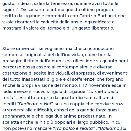
gusto…riderai , salirà la tenerezza, riderai e avrai tutte le
ragioni”. Dissacrante e intimo questo ultimo progetto
scritto da Ligabue e coprodotto con Fabrizio Barbacci, che
vuole ricordarci la caducità delle ansie ingiustificate e
mostrare il valore del tempo e di un gesto liberatorio.
Storie universali, se vogliamo, ma che ci riconducono
sempre all’originalità del dell’individuo, come ben fa
presagire il titolo dell’album. Una riflessione su quanto ogni
percorso possa essere al contempo simile e diverso,
costruzione di scelte individuali, di sorprese, di avvenimenti
del tutto inaspettati, di gioie e di sofferenze, che forgiano
anche la propria visione del mondo. Il 17 novembre esce in
radio invece il nuovo singolo di Ligabue
“La metà della
mela”
, estratto proprio dal quattordicesimo album di
inediti
“Dedicato a Noi”
, su una coppia che convive senza
arrendersi alle difficoltà, consci della grande forza quasi
soprannaturale che lega due anime predestinate. In
scaletta anche le hit più popolari al largo pubblico, in cui
non potevano mancare
“Tra palco e realtà”
,
“Balliamo sul