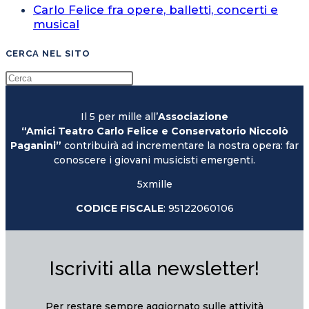
Carlo Felice fra opere, balletti, concerti e
musical
CERCA NEL SITO
Il 5 per mille all’
Associazione
“Amici Teatro Carlo Felice e Conservatorio Niccolò
Paganini”
contribuirà ad incrementare la nostra opera: far
conoscere i giovani musicisti emergenti.
5xmille
CODICE FISCALE
: 95122060106
Iscriviti alla newsletter!
Per restare sempre aggiornato sulle attività