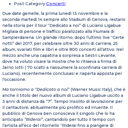
Post Category:
Concerti
Due date gemelle, la prima lunedì 13 novembre e la
seconda martedì 14 sempre allo Stadium di Genova, restano
nella storia per il tour “Dedicato a noi” di Luciano Ligabue.
Migliaia di persone e traffico paralizzato alla Fiumara di
Sampierdarena. Un grande ritorno, dopo l’ultimo live “Certe
notti” del 2017, per celebrare oltre 30 anni di carriera, 25
album, svariati film e libri e oltre 800 concerti all’attivo. Nel
mezzo anche una capatina a sorpresa a Sestri Levante,
dove ha voluto visare la mostra che lo ritraeva a firma di
Jarno Iotti ( 70 scatti a riassumere la sconfinata carriera di
Luciano), recentemente conclusasi e riaperta apposta per
l’occasione.
Ma torniamo a “Dedicato a noi”
(Warner Music Italy), che è
anche il titolo del nuovo album di Luciano Ligabue uscito a
3 anni di distanza da
“7”
. Tempo insolito di lavorazione per
il cantautore, abitualmente più prolifico ed irruente. Il
pubblico di Genova ben conosceva il singolo che lo ha
anticipato
“Riderai”
, cantandolo per tutto il tempo con
l’artista all’eco del ritornello “Riderai fino a piangere di