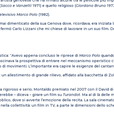
artista genovese che ha firmato alcune tra le pellicole più impor
(
Sacco e Vanzetti
1971) e quello religioso (
Giordano Bruno
1973
televisivo
Marco Polo
(1982).
i dimenticato della sua Genova dove, ricordava, era iniziata la
i fermò Carlo Lizzani che mi chiese di lavorare in un suo film. D
ristica: “Avevo appena concluso le riprese di
Marco Polo
quando 
ffascinava la prospettiva di entrare nel meccanismo operistico 
 di movimenti. L’importante era capire le esigenze del cantante
n allestimento di grande rilievo, affidato alla bacchetta di Z
a rigoroso e serio, Montaldo premiato nel 2007 con il David di 
cerebbe – diceva – girare un film su
Turandot
. Ma al di là delle
lico, dove si avverte l’emozione della recita. La sala cinematogra
e nella collettività: un film in TV, a parte le dimensioni dello s