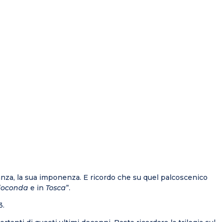
ganza, la sua imponenza. E ricordo che su quel palcoscenico
ioconda
e in
Tosca
”.
3.