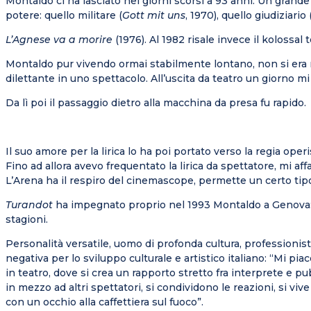
Montaldo ci ha lasciato nei giorni scorsi a 93 anni. Un grande 
potere: quello militare (
Gott mit uns
, 1970), quello giudiziario 
L’Agnese va a morire
(1976). Al 1982 risale invece il kolossal 
Montaldo pur vivendo ormai stabilmente lontano, non si era ma
dilettante in uno spettacolo. All’uscita da teatro un giorno m
Da lì poi il passaggio dietro alla macchina da presa fu rapido.
Il suo amore per la lirica lo ha poi portato verso la regia ope
Fino ad allora avevo frequentato la lirica da spettatore, mi a
L’Arena ha il respiro del cinemascope, permette un certo tipo
Turandot
ha impegnato proprio nel 1993 Montaldo a Genova: u
stagioni.
Personalità versatile, uomo di profonda cultura, professionist
negativa per lo sviluppo culturale e artistico italiano: “Mi pia
in teatro, dove si crea un rapporto stretto fra interprete e pubb
in mezzo ad altri spettatori, si condividono le reazioni, si viv
con un occhio alla caffettiera sul fuoco”.