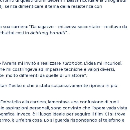
tanti di questi ultimi decenni. Basta ricordare la trilogia sul
), senza dimenticare il tema della resistenza con
 sua carriera: “Da ragazzo – mi aveva raccontato – recitavo da
ebuttai così in
Achtung banditi
”.
l’Arena mi invitò a realizzare
Turandot
. L’idea mi incuriosì.
che mi costringeva ad imparare tecniche e valori diversi.
, molto differenti da quelle di un attore”.
oltan Pesko e che è stato successivamente ripreso in più
Donatello alla carriera, lamentava una confusione di ruoli
 mie aspirazioni personali, sono convinto che l’opera vada vista
fica, invece, è il luogo ideale per seguire il film. Ci si trova
chermo, è un’altra cosa. Lo si guarda rispondendo al telefono e