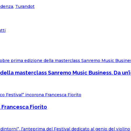
idenza
,
Turandot
tti
della masterclass Sanremo Music Business. Da un’i
 Francesca Fiorito