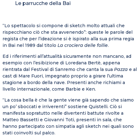
Le parrucche della Bai
“Lo spettacolo si compone di sketch molto attuali che
rispecchiano ciò che sta avvenendo”: queste le parole del
regista che per l’ideazione si è ispirato alla sua prima regia
in Bai nel 1989 dal titolo
La crociera delle follie
.
Ed i riferimenti all’attualità sicuramente non mancano, ad
esempio con l’esibizione di Loredana Bertè, appena
rientrata dal Festival di Sanremo che canta la sua
Pazza
e al
cast di Mare Fuori, impegnato proprio a girare l’ultima
stagione a bordo della nave. Presenti anche richiami a
livello internazionale, come Barbie e Ken.
“La cosa bella è che la gente viene già sapendo che siamo
un po’ sboccati e irriverenti” sostiene Quistelli. Ciò si
manifesta sopratutto nelle divertenti battute rivolte a
Matteo Bassetti e Giovanni Toti, presenti in sala, che
hanno partecipato con simpatia agli sketch nei quali sono
stati coinvolti sul palco.