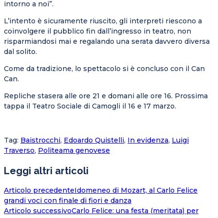
intorno a noi”.
L’intento è sicuramente riuscito, gli interpreti riescono a
coinvolgere il pubblico fin dall’ingresso in teatro, non
risparmiandosi mai e regalando una serata davvero diversa
dal solito.
Come da tradizione, lo spettacolo si è concluso con il Can
Can.
Repliche stasera alle ore 21 e domani alle ore 16. Prossima
tappa il Teatro Sociale di Camogli il 16 e 17 marzo.
Tag
:
Baistrocchi
,
Edoardo Quistelli
,
In evidenza
,
Luigi
Traverso
,
Politeama genovese
Leggi altri articoli
Articolo precedente
Idomeneo di Mozart, al Carlo Felice
grandi voci con finale di fiori e danza
Articolo successivo
Carlo Felice: una festa (meritata) per