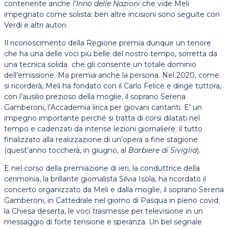
contenente anche
l’Inno delle Nazioni
che vide Meli
impegnato come solista: ben altre incisioni sono seguite con
Verdi e altri autori.
Il riconoscimento della Regione premia dunque un tenore
che ha una delle voci più belle del nostro tempo, sorretta da
una tecnica solida che gli consente un totale dominio
dell’emissione. Ma premia anche la persona. Nel 2020, come
si ricorderà, Meli ha fondato con il Carlo Felice e dirige tuttora,
con l’ausilio prezioso della moglie, il soprano Serena
Gamberoni, l’Accademia lirica per giovani cantanti. E’ un
impegno importante perché si tratta di corsi dilatati nel
tempo e cadenzati da intense lezioni giornaliere: il tutto
finalizzato alla realizzazione di un’opera a fine stagione
(quest’anno toccherà, in giugno, al
Barbiere di Siviglia
).
E nel corso della premiazione di ieri, la conduttrice della
cerimonia, la brillante giornalista Silvia Isola, ha ricordato il
concerto organizzato da Meli e dalla moglie, il soprano Serena
Gamberoni, in Cattedrale nel giorno di Pasqua in pieno covid:
la Chiesa deserta, le voci trasmesse per televisione in un
messaggio di forte tensione e speranza. Un bel segnale