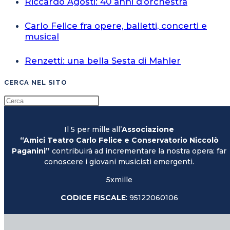
Riccardo Agosti: 40 anni d’orchestra
Carlo Felice fra opere, balletti, concerti e
musical
Renzetti: una bella Sesta di Mahler
CERCA NEL SITO
Il 5 per mille all’
Associazione
“Amici Teatro Carlo Felice e Conservatorio Niccolò
Paganini”
contribuirà ad incrementare la nostra opera: far
conoscere i giovani musicisti emergenti.
5xmille
CODICE FISCALE
: 95122060106