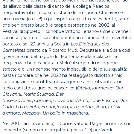
Personalmente ho conosciuto Meli in Conservatorio quando
da allievo della classe di canto della collega Palacios
frequentava il mio corso di storia della musica. Che avesse
una marcia (o due!) in più rispetto agli altri era evidente, tanto
che ben presto bruciò le tappe esordendo nel 2002, al
Festival di Spoleto: lì conobbe Vittorio Terranova che divenne il
suo insegnante e lì sarebbe partita una carriera che lo avrebbe
portato a soli 23 anni alla Scala in
Les Dialogues des
Carmelites
diretto da Riccardo Muti. Debuttare alla Scala così
giovane è un bel traguardo. Ma tornare alla Scala con la
frequenza che è capitata a Meli è il segno di un legame
stretto e di un riconoscimento indiscutibile delle sue qualità:
basta ricordare che nel 2022 ha festeggiato diciotto annidi
collaborazione con il Teatro scaligero e anche il ventesimo
ruolo cantato su quel palcoscenico (
Otello
,
Idomeneo
,
Don
Giovanni, Maria Stuarda
,
Der
Rosenkavalier
,
Carmen
,
Giovanna d’Arco
,
I due Foscari
,
Don
Carlo
,
La traviata
,
Ernani
,
Tosca
,
Il Trovatore
,
Aida
,
L’elisir
d’amore
,
Macbeth
,
Un ballo in maschera)
.
Nel 2001 (anno verdiano), il Conservatorio Paganini realizzò un
concerto (se non erro, registrato poi su CD) per Verdi