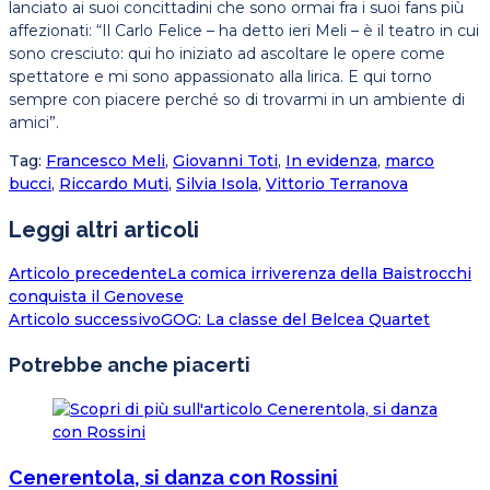
lanciato ai suoi concittadini che sono ormai fra i suoi fans più
affezionati: “Il Carlo Felice – ha detto ieri Meli – è il teatro in cui
sono cresciuto: qui ho iniziato ad ascoltare le opere come
spettatore e mi sono appassionato alla lirica. E qui torno
sempre con piacere perché so di trovarmi in un ambiente di
amici”.
Tag
:
Francesco Meli
,
Giovanni Toti
,
In evidenza
,
marco
bucci
,
Riccardo Muti
,
Silvia Isola
,
Vittorio Terranova
Leggi altri articoli
Articolo precedente
La comica irriverenza della Baistrocchi
conquista il Genovese
Articolo successivo
GOG: La classe del Belcea Quartet
Potrebbe anche piacerti
Cenerentola, si danza con Rossini