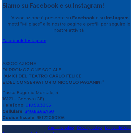
Siamo su Facebook e su Instagram!
L’Associazione è presente su
Facebook
e su
Instagram
:
metti “Mi piace” alle nostre pagine e profili per seguire le
nostre attività.
Facebook
Instagram
ASSOCIAZIONE
DI PROMOZIONE SOCIALE
“AMICI DEL TEATRO CARLO FELICE
E DEL CONSERVATORIO NICCOLÒ PAGANINI”
Passo Eugenio Montale, 4
16121 – Genova (GE)
Telefono
:
010.58.33.55
Cellulare
:
340.63.65.750
Codice fiscale
: 95122060106
Copyright 2020 > 2026 -
Cookies policy
-
Privacy policy
-
Mappa del sito