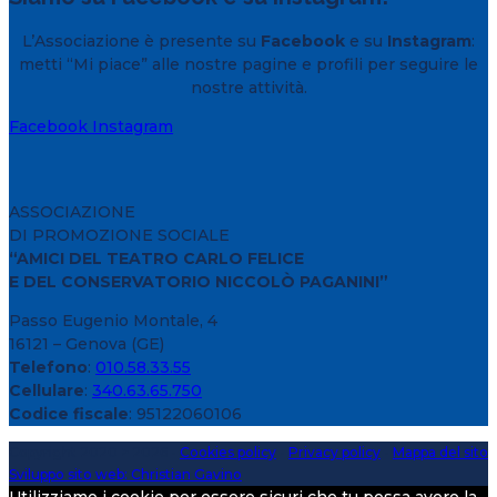
L’Associazione è presente su
Facebook
e su
Instagram
:
metti “Mi piace” alle nostre pagine e profili per seguire le
nostre attività.
Facebook
Instagram
ASSOCIAZIONE
DI PROMOZIONE SOCIALE
“AMICI DEL TEATRO CARLO FELICE
E DEL CONSERVATORIO NICCOLÒ PAGANINI”
Passo Eugenio Montale, 4
16121 – Genova (GE)
Telefono
:
010.58.33.55
Cellulare
:
340.63.65.750
Codice fiscale
: 95122060106
Copyright 2020 > 2026 -
Cookies policy
-
Privacy policy
-
Mappa del sito
Sviluppo sito web: Christian Gavino