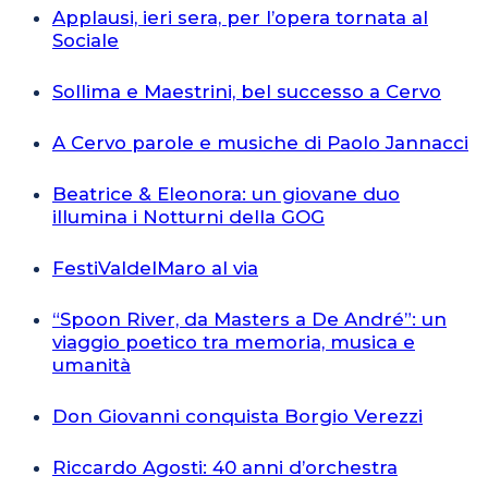
Applausi, ieri sera, per l’opera tornata al
Sociale
Sollima e Maestrini, bel successo a Cervo
A Cervo parole e musiche di Paolo Jannacci
Beatrice & Eleonora: un giovane duo
illumina i Notturni della GOG
FestiValdelMaro al via
“Spoon River, da Masters a De André”: un
viaggio poetico tra memoria, musica e
umanità
Don Giovanni conquista Borgio Verezzi
Riccardo Agosti: 40 anni d’orchestra