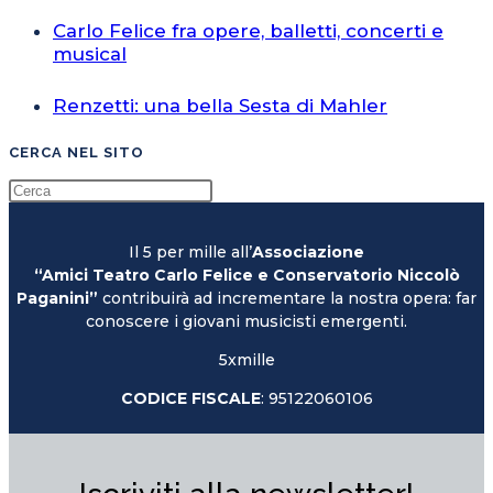
Carlo Felice fra opere, balletti, concerti e
musical
Renzetti: una bella Sesta di Mahler
CERCA NEL SITO
Il 5 per mille all’
Associazione
“Amici Teatro Carlo Felice e Conservatorio Niccolò
Paganini”
contribuirà ad incrementare la nostra opera: far
conoscere i giovani musicisti emergenti.
5xmille
CODICE FISCALE
: 95122060106