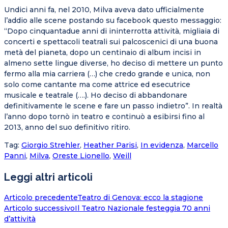
Undici anni fa, nel 2010, Milva aveva dato ufficialmente
l’addio alle scene postando su facebook questo messaggio:
“Dopo cinquantadue anni di ininterrotta attività, migliaia di
concerti e spettacoli teatrali sui palcoscenici di una buona
metà del pianeta, dopo un centinaio di album incisi in
almeno sette lingue diverse, ho deciso di mettere un punto
fermo alla mia carriera (…) che credo grande e unica, non
solo come cantante ma come attrice ed esecutrice
musicale e teatrale (….). Ho deciso di abbandonare
definitivamente le scene e fare un passo indietro”. In realtà
l’anno dopo tornò in teatro e continuò a esibirsi fino al
2013, anno del suo definitivo ritiro.
Tag
:
Giorgio Strehler
,
Heather Parisi
,
In evidenza
,
Marcello
Panni
,
Milva
,
Oreste Lionello
,
Weill
Leggi altri articoli
Articolo precedente
Teatro di Genova: ecco la stagione
Articolo successivo
Il Teatro Nazionale festeggia 70 anni
d’attività