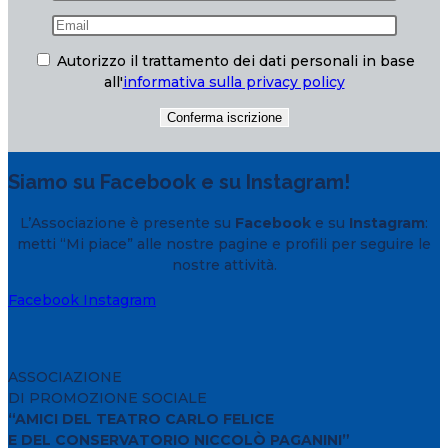
Autorizzo il trattamento dei dati personali in base
all'
informativa sulla privacy policy
Siamo su Facebook e su Instagram!
L’Associazione è presente su
Facebook
e su
Instagram
:
metti “Mi piace” alle nostre pagine e profili per seguire le
nostre attività.
Facebook
Instagram
ASSOCIAZIONE
DI PROMOZIONE SOCIALE
“AMICI DEL TEATRO CARLO FELICE
E DEL CONSERVATORIO NICCOLÒ PAGANINI”