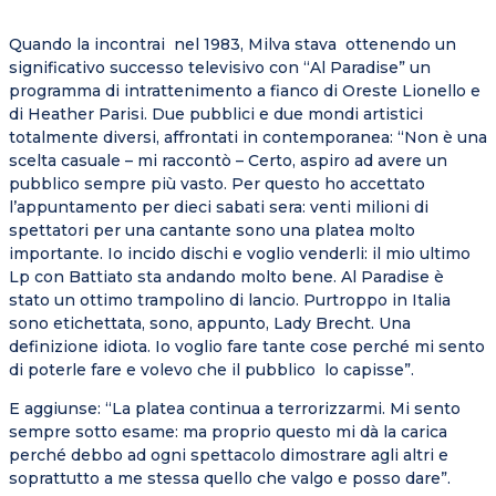
Quando la incontrai nel 1983, Milva stava ottenendo un
significativo successo televisivo con “Al Paradise” un
programma di intrattenimento a fianco di Oreste Lionello e
di Heather Parisi. Due pubblici e due mondi artistici
totalmente diversi, affrontati in contemporanea: “Non è una
scelta casuale – mi raccontò – Certo, aspiro ad avere un
pubblico sempre più vasto. Per questo ho accettato
l’appuntamento per dieci sabati sera: venti milioni di
spettatori per una cantante sono una platea molto
importante. Io incido dischi e voglio venderli: il mio ultimo
Lp con Battiato sta andando molto bene. Al Paradise è
stato un ottimo trampolino di lancio. Purtroppo in Italia
sono etichettata, sono, appunto, Lady Brecht. Una
definizione idiota. Io voglio fare tante cose perché mi sento
di poterle fare e volevo che il pubblico lo capisse”.
E aggiunse: “La platea continua a terrorizzarmi. Mi sento
sempre sotto esame: ma proprio questo mi dà la carica
perché debbo ad ogni spettacolo dimostrare agli altri e
soprattutto a me stessa quello che valgo e posso dare”.