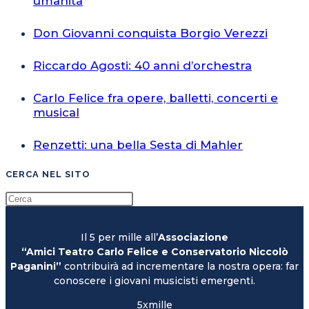
umanità
Don Giovanni conquista Borgio Verezzi
Riccardo Agosti: 40 anni d’orchestra
Carlo Felice fra opere, balletti, concerti e
musical
Renzetti: una bella Sesta di Mahler
CERCA NEL SITO
Il 5 per mille all’
Associazione
“Amici Teatro Carlo Felice e Conservatorio Niccolò
Paganini”
contribuirà ad incrementare la nostra opera: far
conoscere i giovani musicisti emergenti.
5xmille