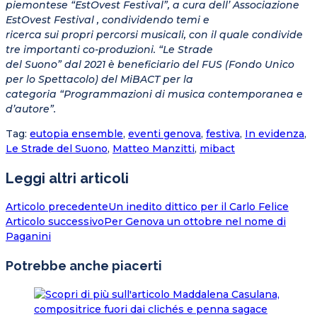
piemontese “EstOvest Festival”, a cura dell’ Associazione
EstOvest Festival , condividendo temi e
ricerca sui propri percorsi musicali, con il quale condivide
tre importanti co-produzioni. “Le Strade
del Suono” dal 2021 è beneficiario del FUS (Fondo Unico
per lo Spettacolo) del MiBACT per la
categoria “Programmazioni di musica contemporanea e
d’autore”.
Tag
:
eutopia ensemble
,
eventi genova
,
festiva
,
In evidenza
,
Le Strade del Suono
,
Matteo Manzitti
,
mibact
Leggi altri articoli
Articolo precedente
Un inedito dittico per il Carlo Felice
Articolo successivo
Per Genova un ottobre nel nome di
Paganini
Potrebbe anche piacerti