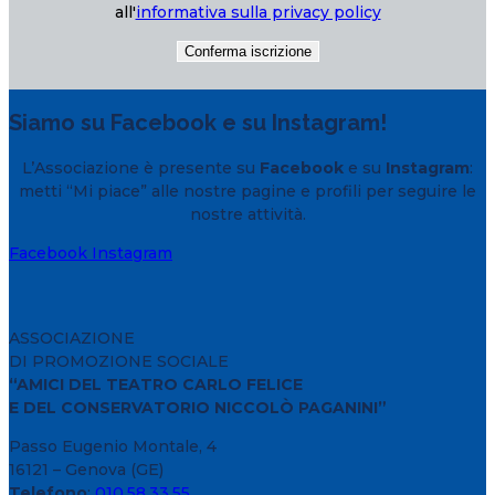
all'
informativa sulla privacy policy
Siamo su Facebook e su Instagram!
L’Associazione è presente su
Facebook
e su
Instagram
:
metti “Mi piace” alle nostre pagine e profili per seguire le
nostre attività.
Facebook
Instagram
ASSOCIAZIONE
DI PROMOZIONE SOCIALE
“AMICI DEL TEATRO CARLO FELICE
E DEL CONSERVATORIO NICCOLÒ PAGANINI”
Passo Eugenio Montale, 4
16121 – Genova (GE)
Telefono
:
010.58.33.55