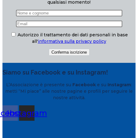
qualsiasi momento!
Autorizzo il trattamento dei dati personali in base
all'
informativa sulla privacy policy
Siamo su Facebook e su Instagram!
L’Associazione è presente su
Facebook
e su
Instagram
:
metti “Mi piace” alle nostre pagine e profili per seguire le
nostre attività.
acebook
Instagram